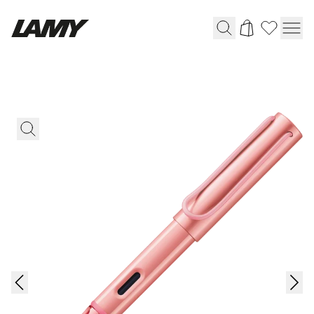
Instruments d'écriture
Stylo-plume
Stylo-bille
Stylo à pression/à vis
Roller
Stylo multi-système
Digital Writing
Pour Android