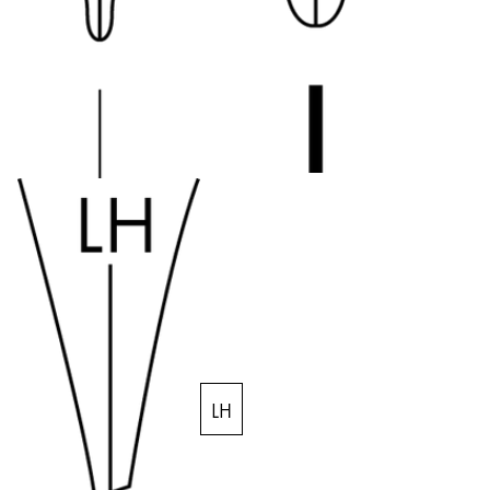
La région « Global » couvre les pays où Lamy n’est
Europe
Cette région répertorie les pays et les langues pro
Greece
Ελληνικά
Poland
polski
Romania
română
Sweden
svenska
Türkiye
Türkçe
LH
Amérique centrale & Caraïbes
Cette région répertorie les pays et les langues pro
Amérique du Nord