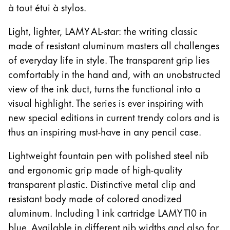
à tout étui à stylos.
Thailand
ไทย
Light, lighter, LAMY AL-star: the writing classic
Vietnam
made of resistant aluminum masters all challenges
of everyday life in style. The transparent grip lies
Tiếng Việt
comfortably in the hand and, with an unobstructed
Cambodia
view of the ink duct, turns the functional into a
English
Khmer
visual highlight. The series is ever inspiring with
Malaysia
new special editions in current trendy colors and is
English
thus an inspiring must-have in any pencil case.
Moyen-Orient
Lightweight fountain pen with polished steel nib
Cette région répertorie les pays et les langues pro
Océanie
and ergonomic grip made of high-quality
Cette région répertorie les pays et les langues pro
transparent plastic. Distinctive metal clip and
resistant body made of colored anodized
aluminum. Including 1 ink cartridge LAMY T10 in
blue. Available in different nib widths and also for