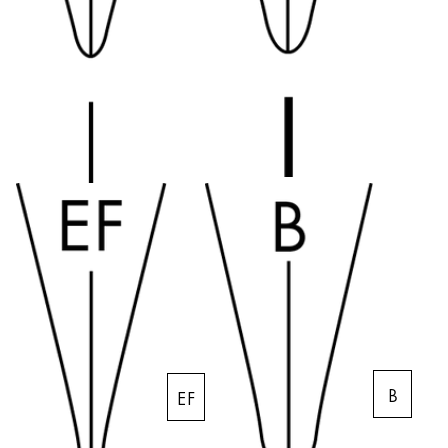
Entreprise
Corporate Culture
Qualité
Design
Responsabilité
Esprit pionnier
Carrière
À propos de votre commande
FR
/
NC
Créer un compte
Créer un compte
B
EF
Global