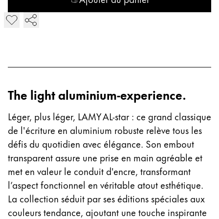
English
Ajouter LAMY AL-star Stylo-plume
China
中文
South Korea
한국어
The light aluminium-experience.
New Zealand
English
Léger, plus léger, LAMY AL-star : ce grand classique
Philippines
de l'écriture en aluminium robuste relève tous les
English
défis du quotidien avec élégance. Son embout
transparent assure une prise en main agréable et
Singapore
met en valeur le conduit d'encre, transformant
English
l’aspect fonctionnel en véritable atout esthétique.
Taiwan
La collection séduit par ses éditions spéciales aux
中文
couleurs tendance, ajoutant une touche inspirante