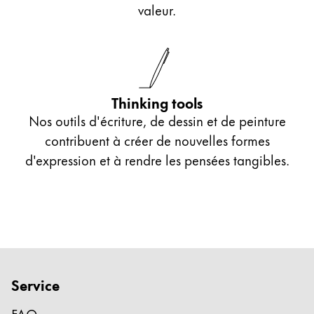
La région « Global » couvre les pays où Lamy n’est
valeur.
Europe
Cette région répertorie les pays et les langues pro
Greece
Ελληνικά
Poland
Thinking tools
polski
Nos outils d'écriture, de dessin et de peinture
contribuent à créer de nouvelles formes
Romania
d'expression et à rendre les pensées tangibles.
română
Sweden
svenska
Türkiye
Türkçe
Service
Amérique centrale & Caraïbes
Cette région répertorie les pays et les langues pro
Amérique du Nord
FAQ