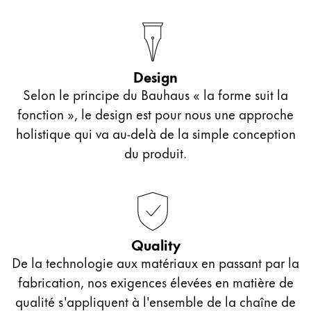
Entreprise
Corporate Culture
Design
Qualité
Selon le principe du Bauhaus « la forme suit la
Design
fonction », le design est pour nous une approche
Responsabilité
holistique qui va au-delà de la simple conception
Esprit pionnier
Carrière
du produit.
À propos de votre commande
FR
/
NC
Quality
Créer un compte
De la technologie aux matériaux en passant par la
Créer un compte
fabrication, nos exigences élevées en matière de
Global
qualité s'appliquent à l'ensemble de la chaîne de