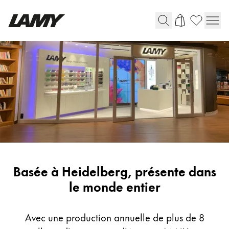
Instruments d'écriture
Stylo-plume
Stylo-bille
Stylo à pression/à vis
Roller
Stylo multi-système
LAMY
Basée à Heidelberg, présente dans
Digital Writing
Worldwide
le monde entier
Pour Android
Avec une production annuelle de plus de 8