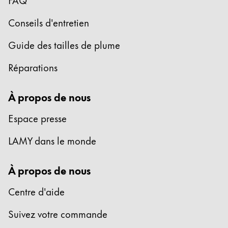
Cette région répertorie les pays et les langues pro
Amérique du Sud
Conseils d'entretien
Cette région répertorie les pays et les langues pro
Brazil
Guide des tailles de plume
português
Réparations
Chile
español
À propos de nous
Mexico
Espace presse
español
LAMY dans le monde
Afrique
Cette région répertorie les pays et les langues pro
South Africa
À propos de nous
English
Centre d'aide
Asie-Pacifique
Cette région répertorie les pays et les langues pro
Suivez votre commande
Australia