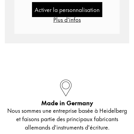
Cadeaux
Activer la personnalisation
Plus d’infos
Holiday Special
Gift Ideas
Coffrets cadeaux
LAMY pico Lx
Gravure
Inspiration
LAMY Community
LAMY x Kunstpalast
Made in Germany
Lettering Workshop
Écriture créative
Nous sommes une entreprise basée à Heidelberg
LAMY Stories
et faisons partie des principaux fabricants
LAMY dialog urushi
allemands d'instruments d'écriture.