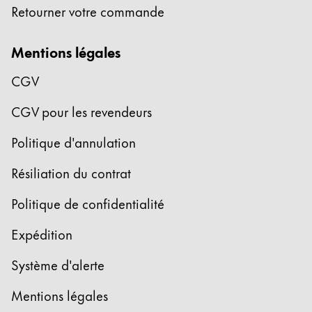
Retourner votre commande
English
China
Mentions légales
中文
CGV
South Korea
한국어
CGV pour les revendeurs
New Zealand
Politique d'annulation
English
Résiliation du contrat
Philippines
English
Politique de confidentialité
Singapore
Expédition
English
Système d'alerte
Taiwan
Mentions légales
中文