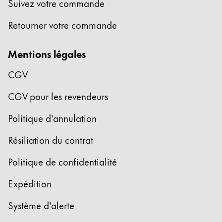
Suivez votre commande
Entreprise
Retourner votre commande
Corporate Culture
Mentions légales
Qualité
Design
CGV
Responsabilité
Esprit pionnier
CGV pour les revendeurs
Carrière
Politique d'annulation
Résiliation du contrat
À propos de votre commande
Politique de confidentialité
FR
/
NC
Créer un compte
Expédition
Créer un compte
Système d'alerte
Global