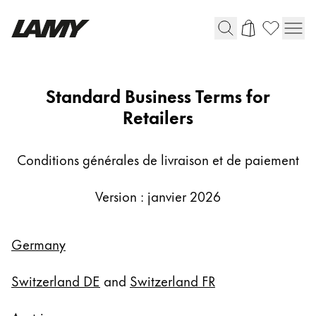
Instruments d'écriture
AGB-
Standard Business Terms for
FH
Retailers
Stylo-plume
Stylo-bille
Stylo à pression/à vis
Conditions générales de livraison et de paiement
Roller
Stylo multi-système
Version : janvier 2026
Digital Writing
Germany
Pour Android
Switzerland DE
and
Switzerland FR