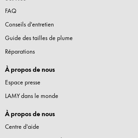
Cadeaux
FAQ
Holiday Special
Conseils d'entretien
Gift Ideas
Coffrets cadeaux
Guide des tailles de plume
LAMY pico Lx
Réparations
Gravure
À propos de nous
Inspiration
Espace presse
LAMY Community
LAMY dans le monde
LAMY x Kunstpalast
Lettering Workshop
À propos de nous
Écriture créative
LAMY Stories
Centre d'aide
LAMY dialog urushi