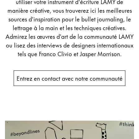
utiliser votre instrument d'écriture LAMY de
Peinture et Dessiner
manière créative, vous trouverez ici les meilleures
sources d'inspiration pour le bullet journaling, le
Aquarelle
lettrage à la main et les techniques créatives.
Crayons de couleur
Admirez les œuvres d'art de la communauté LAMY
Accessoires
Black Magic Edition
ou lisez des interviews de designers internationaux
tels que Franco Clivio et Jasper Morrison.
Accessoires et pièces de rechange
Entrez en contact avec notre communauté
Recharges
Encres / effaceurs d'encre
Pièces de rechange
Taille de plume
Étuis
Carnets