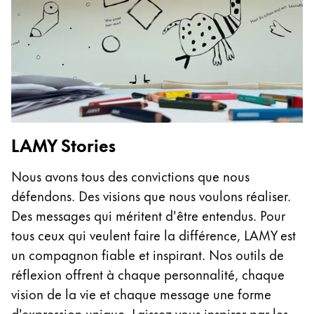
Cadeaux
Holiday Special
Gift Ideas
Coffrets cadeaux
LAMY pico Lx
Gravure
LAMY Stories
Inspiration
Nous avons tous des convictions que nous
défendons. Des visions que nous voulons réaliser.
LAMY Community
Des messages qui méritent d'être entendus. Pour
LAMY x Kunstpalast
tous ceux qui veulent faire la différence, LAMY est
Lettering Workshop
un compagnon fiable et inspirant. Nos outils de
Écriture créative
réflexion offrent à chaque personnalité, chaque
LAMY Stories
LAMY dialog urushi
vision de la vie et chaque message une forme
d'expression unique. Laissez-vous inspirer par les