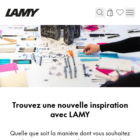
Instruments d'écriture
Stylo-plume
Stylo-bille
Stylo à pression/à vis
Roller
Stylo multi-système
Inspiration
Trouvez une nouvelle inspiration
Digital Writing
avec LAMY
Pour Android
Quelle que soit la manière dont vous souhaitez