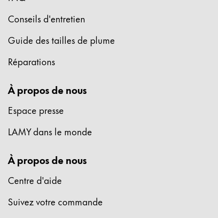
Thailand
Conseils d'entretien
ไทย
Guide des tailles de plume
Vietnam
Tiếng Việt
Réparations
Cambodia
À propos de nous
English
Khmer
Malaysia
Espace presse
English
LAMY dans le monde
Moyen-Orient
Cette région répertorie les pays et les langues pro
À propos de nous
Océanie
Cette région répertorie les pays et les langues pro
Centre d'aide
Suivez votre commande