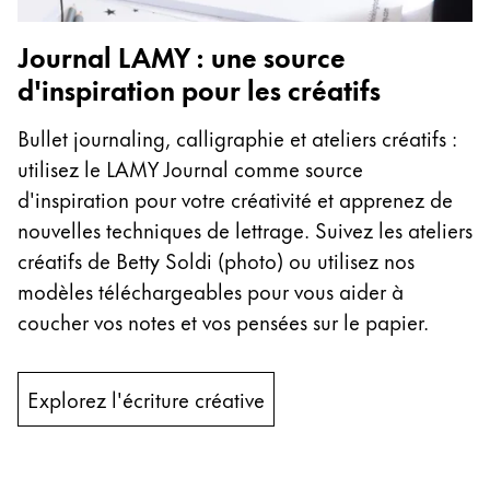
La région « Global » couvre les pays où Lamy n’est
Europe
Journal LAMY : une source
Cette région répertorie les pays et les langues pro
Greece
d'inspiration pour les créatifs
Ελληνικά
Bullet journaling, calligraphie et ateliers créatifs :
Poland
utilisez le LAMY Journal comme source
polski
d'inspiration pour votre créativité et apprenez de
Romania
nouvelles techniques de lettrage. Suivez les ateliers
română
créatifs de Betty Soldi (photo) ou utilisez nos
modèles téléchargeables pour vous aider à
Sweden
coucher vos notes et vos pensées sur le papier.
svenska
Türkiye
Explorez l'écriture créative
Türkçe
Amérique centrale & Caraïbes
Cette région répertorie les pays et les langues pro
Amérique du Nord