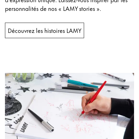
personnalités de nos « LAMY stories ».
Entreprise
Corporate Culture
Découvrez les histoires LAMY
Qualité
Design
Responsabilité
Esprit pionnier
Carrière
À propos de votre commande
FR
/
NC
Créer un compte
Créer un compte
Global