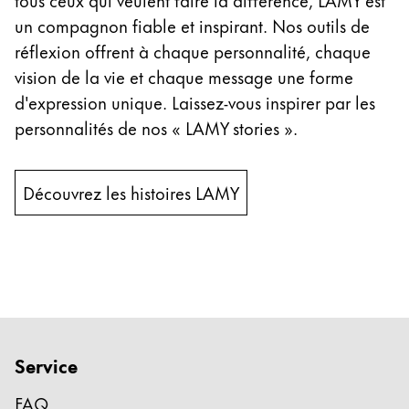
English
un compagnon fiable et inspirant. Nos outils de
réflexion offrent à chaque personnalité, chaque
China
vision de la vie et chaque message une forme
中文
d'expression unique. Laissez-vous inspirer par les
South Korea
personnalités de nos « LAMY stories ».
한국어
New Zealand
Découvrez les histoires LAMY
English
Philippines
English
Singapore
English
Taiwan
Service
中文
FAQ