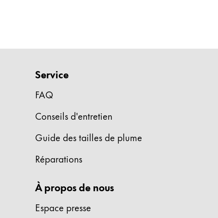
Cadeaux
Holiday Special
Gift Ideas
Coffrets cadeaux
LAMY pico Lx
Service
Gravure
FAQ
Conseils d'entretien
Inspiration
Guide des tailles de plume
LAMY Community
LAMY x Kunstpalast
Réparations
Lettering Workshop
Écriture créative
À propos de nous
LAMY Stories
LAMY dialog urushi
Espace presse