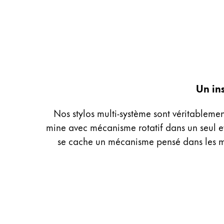
Peinture et Dessiner
Aquarelle
Crayons de couleur
Accessoires
Black Magic Edition
Un ins
Accessoires et pièces de rechange
Nos stylos multi-système sont véritablement
mine avec mécanisme rotatif dans un seul et
Recharges
se cache un mécanisme pensé dans les mo
Encres / effaceurs d'encre
Pièces de rechange
Taille de plume
Étuis
Carnets