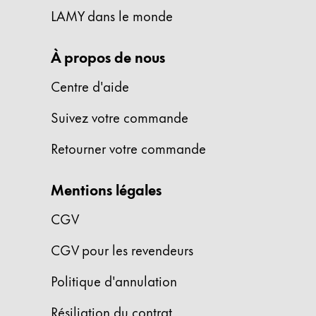
LAMY dans le monde
Entreprise
À propos de nous
Corporate Culture
Qualité
Centre d'aide
Design
Suivez votre commande
Responsabilité
Esprit pionnier
Retourner votre commande
Carrière
Mentions légales
À propos de votre commande
CGV
FR
/
CG
CGV pour les revendeurs
Créer un compte
Créer un compte
Politique d'annulation
Global
Résiliation du contrat