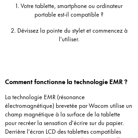
1. Votre tablette, smartphone ou ordinateur
12.4 Zoll Galaxy Tab S8+
portable est-il compatible ?
10.9 Zoll Galaxy Tab S9 FE
12 Zoll Galaxy Tab S9
2. Dévissez la pointe du stylet et commencez à
12.4 Zoll Galaxy Tab S9+
l'utiliser.
12.4 Zoll Galaxy Tab S9 FE+
14.6 Zoll Galaxy Tab S9 Ultra
14.6 Zoll Galaxy Tab S11 Ultra 5G
12.4 Zoll Galaxy Tab S12+
14.6 Zoll Galaxy Tab S12 Ultra
Comment fonctionne la technologie EMR ?
10.9 Zoll Galaxy Tab S10 FE
12.4 Zoll Galaxy Tab S10+
La technologie EMR (résonance
13.1 Zoll Galaxy Tab S10 FE+
électromagnétique) brevetée par Wacom utilise un
14.6 Zoll Galaxy Tab S10 Ultra
champ magnétique à la surface de la tablette
13.3 Zoll Galaxy Book Pro 360
pour recréer la sensation d'écrire sur du papier.
15.6 Zoll Galaxy Book Pro 360
Derrière l'écran LCD des tablettes compatibles
13.3 Zoll Galaxy Book2 Pro 360