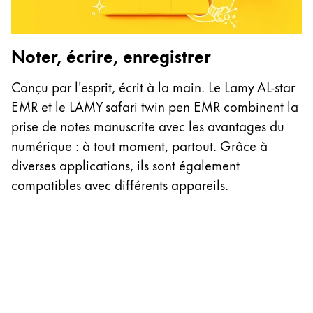
Noter, écrire, enregistrer
C
Conçu par l'esprit, écrit à la main. Le Lamy AL-star
EMR et le LAMY safari twin pen EMR combinent la
Da
prise de notes manuscrite avec les avantages du
é
numérique : à tout moment, partout. Grâce à
r
diverses applications, ils sont également
q
compatibles avec différents appareils.
d
d'
fi
L
tr