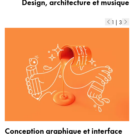
Design, architecture et musique
1
|
3
P
Conception graphique et interface