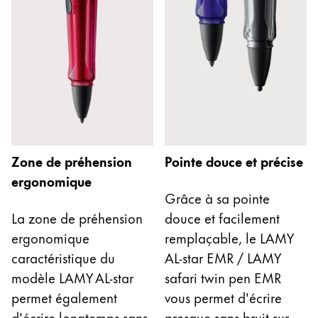
La région « Global » couvre les pays où Lamy n’est
Europe
Cette région répertorie les pays et les langues pro
Greece
Ελληνικά
Poland
polski
Romania
Zone de préhension
Pointe douce et précise
română
ergonomique
Sweden
Grâce à sa pointe
svenska
La zone de préhension
douce et facilement
ergonomique
remplaçable, le LAMY
Türkiye
caractéristique du
AL-star EMR / LAMY
Türkçe
modèle LAMY AL-star
safari twin pen EMR
Amérique centrale & Caraïbes
permet également
vous permet d'écrire
Cette région répertorie les pays et les langues pro
Amérique du Nord
d'écrire longtemps sans
presque sans bruit sur