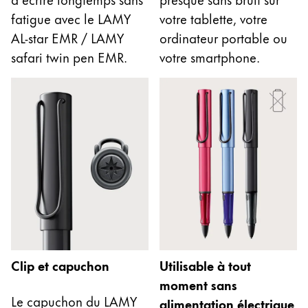
Cette région répertorie les pays et les langues pro
fatigue avec le LAMY
votre tablette, votre
Amérique du Sud
AL-star EMR / LAMY
ordinateur portable ou
Cette région répertorie les pays et les langues pro
safari twin pen EMR.
votre smartphone.
Brazil
português
Chile
español
Mexico
español
Afrique
Cette région répertorie les pays et les langues pro
South Africa
English
Clip et capuchon
Utilisable à tout
Asie-Pacifique
moment sans
Cette région répertorie les pays et les langues pro
Australia
Le capuchon du LAMY
alimentation électrique