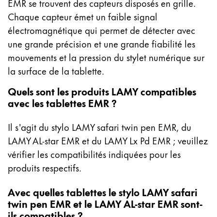
EMR se trouvent des capteurs disposés en grille.
15.6 Zoll Galaxy Book2 Pro 360
Chaque capteur émet un faible signal
14 Zoll Galaxy Book3 Pro 360
électromagnétique qui permet de détecter avec
16 Zoll Galaxy Book3 Pro 360
une grande précision et une grande fiabilité les
13.3 Zoll Galaxy Book3 360
mouvements et la pression du stylet numérique sur
15.6 Zoll Galaxy Book3 360
la surface de la tablette.
14 Zoll Galaxy Book Go
Quels sont les produits LAMY compatibles
10.6 Zoll Galaxy Book 10.6
avec les tablettes EMR ?
11.6 Zoll Series 7 11.6 Zoll Slate XE700T1A
11.6 Zoll ATIV Smart PC Pro 700T
Il s'agit du stylo LAMY safari twin pen EMR, du
11.6 Zoll ATIV Smart PC 500T
LAMY AL-star EMR et du LAMY Lx Pd EMR ; veuillez
12 Zoll Galaxy Book 12
vérifier les compatibilités indiquées pour les
13.3 Zoll Galaxy Book Flex 13
produits respectifs.
15.6 Zoll Galaxy Book Flex 15
12 Zoll Galaxy Book2
Avec quelles tablettes le stylo LAMY safari
12.2 Zoll Galaxy Note PRO
twin pen EMR et le LAMY AL-star EMR sont-
ils compatibles ?