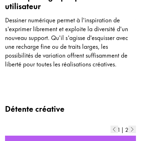
Pr
utilisateur
t
– 
Dessiner numérique permet à l'inspiration de
t
s'exprimer librement et exploite la diversité d'un
d
nouveau support. Qu'il s'agisse d'esquisser avec
une recharge fine ou de traits larges, les
possibilités de variation offrent suffisamment de
liberté pour toutes les réalisations créatives.
Détente créative
1
|
2