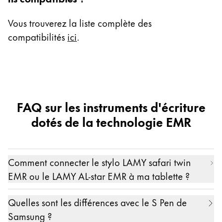
Vous trouverez la liste complète des
Notebook PC
compatibilités
ici
.
13.3 Zoll Galaxy Chromebook
12.3 Zoll Chromebook Plus
12.3 Zoll Chromebook Pro
12.2 Zoll Chromebook Plus V2
FAQ sur les instruments d'écriture
13.3 Zoll Notebook 9 Pro 13 Zoll
dotés de la technologie EMR
13.3 Zoll Notebook 9 Pen 13 (2019)
15.0 Zoll Notebook 9 Pro 15 Zoll
15.0 Zoll Notebook 9 Pen 15 (2019)
Comment connecter le stylo LAMY safari twin
EMR ou le LAMY AL-star EMR à ma tablette ?
Ce n'est absolument pas nécessaire. La
Quelles sont les différences avec le S Pen de
technologie EMR sous-jacente fonctionne sans
Samsung ?