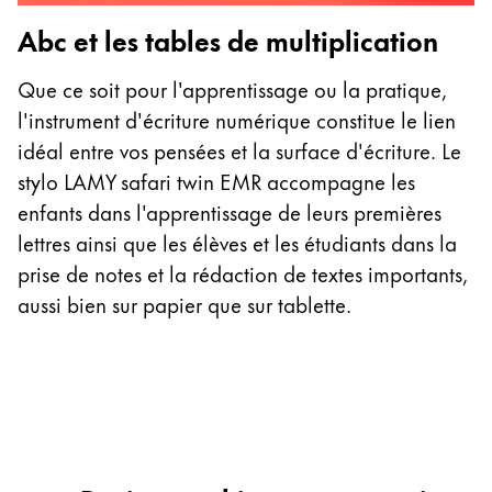
Abc et les tables de multiplication
G
Que ce soit pour l'apprentissage ou la pratique,
Da
l'instrument d'écriture numérique constitue le lien
d
idéal entre vos pensées et la surface d'écriture. Le
q
stylo LAMY safari twin EMR accompagne les
a
enfants dans l'apprentissage de leurs premières
d
lettres ainsi que les élèves et les étudiants dans la
le
prise de notes et la rédaction de textes importants,
s
aussi bien sur papier que sur tablette.
si
st