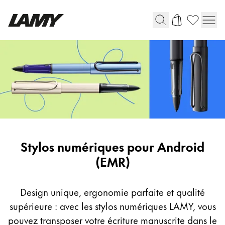
Instruments d'écriture
Stylo-plume
Stylo-bille
Stylo à pression/à vis
Roller
Stylo multi-système
Digital
Stylos numériques pour Android
writing
(EMR)
Digital Writing
instruments
for
Design unique, ergonomie parfaite et qualité
Pour Android
Android
supérieure : avec les stylos numériques LAMY, vous
(EMR)
pouvez transposer votre écriture manuscrite dans le