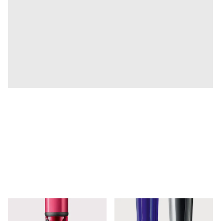
Entreprise
Corporate Culture
Qualité
Design
Responsabilité
Esprit pionnier
Carrière
À propos de votre commande
FR
/
CG
Créer un compte
Créer un compte
Global