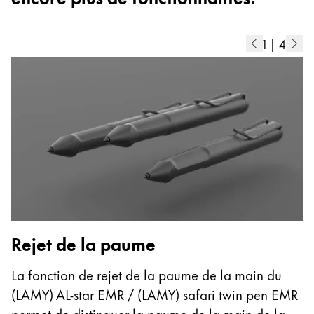
Thailand
ไทย
1
|
4
Vietnam
Tiếng Việt
Cambodia
English
Khmer
Malaysia
English
Moyen-Orient
Cette région répertorie les pays et les langues pro
Océanie
Rejet de la paume
C
Cette région répertorie les pays et les langues pro
La fonction de rejet de la paume de la main du
G
(LAMY) AL-star EMR / (LAMY) safari twin pen EMR
(
permet de distinguer la paume de la main de la
es