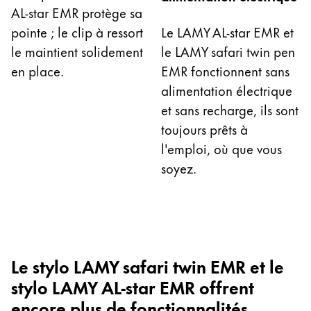
AL-star EMR protège sa
English
pointe ; le clip à ressort
Le LAMY AL-star EMR et
China
le maintient solidement
le LAMY safari twin pen
中文
en place.
EMR fonctionnent sans
South Korea
alimentation électrique
한국어
et sans recharge, ils sont
toujours prêts à
New Zealand
l'emploi, où que vous
English
soyez.
Philippines
English
Singapore
English
Le stylo LAMY safari twin EMR et le
Taiwan
stylo LAMY AL-star EMR offrent
中文
encore plus de fonctionnalités.