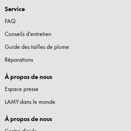
Cadeaux
Service
Holiday Special
FAQ
Gift Ideas
Conseils d'entretien
Coffrets cadeaux
LAMY pico Lx
Guide des tailles de plume
Gravure
Réparations
Inspiration
À propos de nous
LAMY Community
Espace presse
LAMY x Kunstpalast
Lettering Workshop
LAMY dans le monde
Écriture créative
LAMY Stories
À propos de nous
LAMY dialog urushi
Centre d'aide