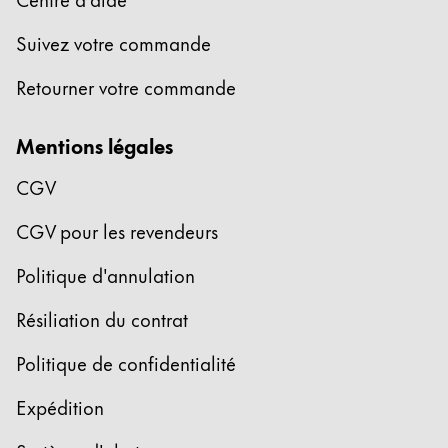
Entreprise
Suivez votre commande
Retourner votre commande
Corporate Culture
Qualité
Mentions légales
Design
Responsabilité
CGV
Esprit pionnier
Carrière
CGV pour les revendeurs
Politique d'annulation
À propos de votre commande
Résiliation du contrat
FR
/
CG
Politique de confidentialité
Créer un compte
Créer un compte
Expédition
Global