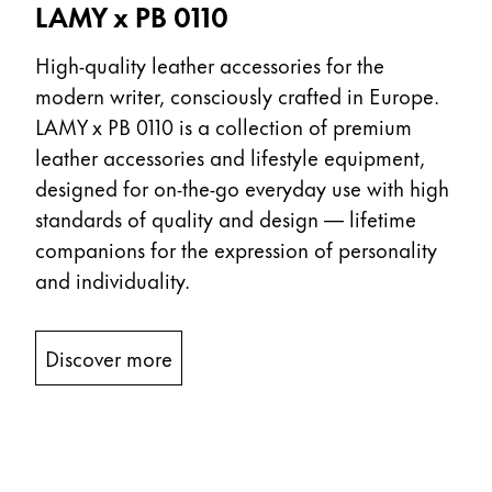
LAMY x PB 0110
Entreprise
High-quality leather accessories for the
modern writer, consciously crafted in Europe.
Corporate Culture
LAMY x PB 0110 is a collection of premium
Qualité
leather accessories and lifestyle equipment,
Design
Responsabilité
designed for on-the-go everyday use with high
Esprit pionnier
standards of quality and design — lifetime
Carrière
companions for the expression of personality
and individuality.
À propos de votre commande
Discover more
FR
/
CG
Créer un compte
Créer un compte
Global