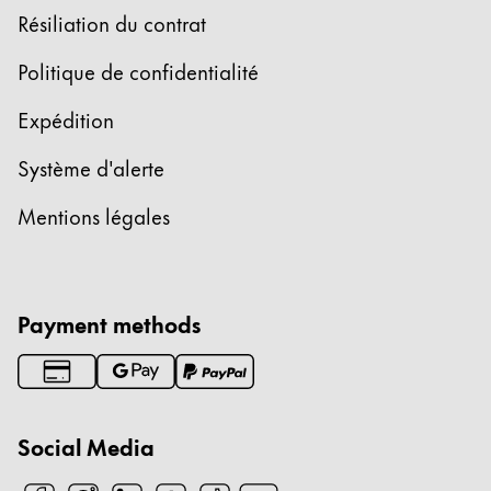
English
Résiliation du contrat
China
Politique de confidentialité
中文
Expédition
South Korea
Système d'alerte
한국어
New Zealand
Mentions légales
English
Philippines
English
Payment methods
Singapore
English
Taiwan
Social Media
中文