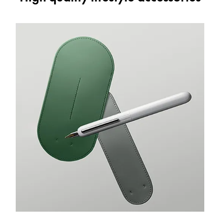
Cadeaux
Holiday Special
Gift Ideas
Coffrets cadeaux
LAMY pico Lx
Gravure
Inspiration
LAMY Community
LAMY x Kunstpalast
Lettering Workshop
Écriture créative
LAMY Stories
LAMY dialog urushi