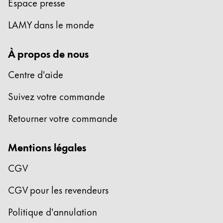
Espace presse
Cette région répertorie les pays et les langues pro
Amérique du Sud
LAMY dans le monde
Cette région répertorie les pays et les langues pro
Brazil
À propos de nous
português
Centre d'aide
Chile
español
Suivez votre commande
Mexico
Retourner votre commande
español
Afrique
Mentions légales
Cette région répertorie les pays et les langues pro
South Africa
CGV
English
CGV pour les revendeurs
Asie-Pacifique
Cette région répertorie les pays et les langues pro
Politique d'annulation
Australia