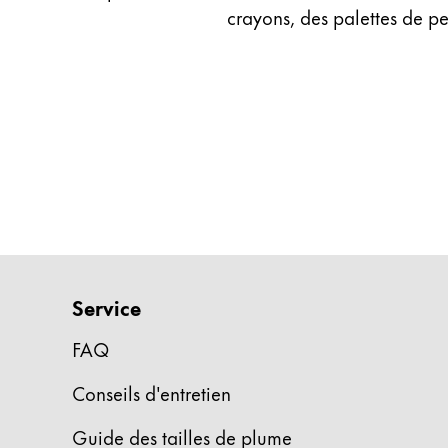
crayons, des palettes de pe
Entreprise
Corporate Culture
Qualité
Design
Responsabilité
Esprit pionnier
Carrière
Service
À propos de votre commande
FR
/
BJ
FAQ
Créer un compte
Créer un compte
Conseils d'entretien
Global
Guide des tailles de plume