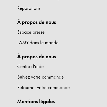
La région « Global » couvre les pays où Lam
Europe
Réparations
Cette région répertorie les pays et les lang
Greece
À propos de nous
Ελληνικά
Espace presse
Poland
polski
LAMY dans le monde
Romania
À propos de nous
română
Sweden
Centre d'aide
svenska
Suivez votre commande
Türkiye
Retourner votre commande
Türkçe
Amérique centrale & Caraïbes
Mentions légales
Cette région répertorie les pays et les lang
Amérique du Nord