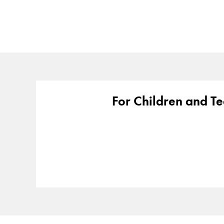
Cadeaux
Holiday Special
Gift Ideas
Coffrets cadeaux
LAMY pico Lx
Gravure
For Children and T
Inspiration
LAMY Community
LAMY x Kunstpalast
Lettering Workshop
Écriture créative
LAMY Stories
LAMY dialog urushi