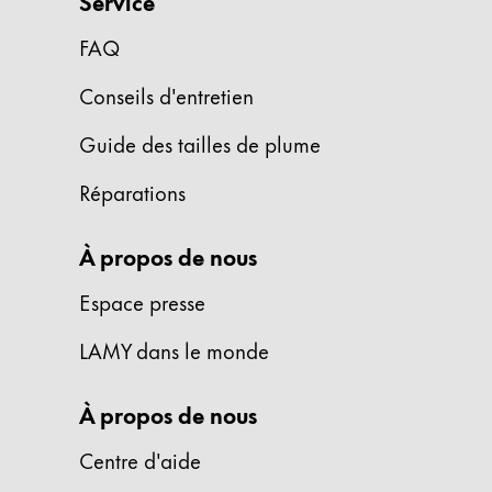
Service
Thailand
FAQ
ไทย
Vietnam
Conseils d'entretien
Tiếng Việt
Guide des tailles de plume
Cambodia
Réparations
English
Khmer
Malaysia
À propos de nous
English
Espace presse
Moyen-Orient
Cette région répertorie les pays et les lang
LAMY dans le monde
Océanie
Cette région répertorie les pays et les lang
À propos de nous
Centre d'aide