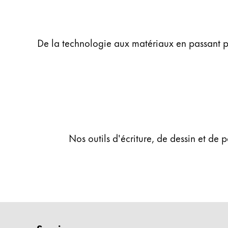
English
China
De la technologie aux matériaux en passant pa
中文
South Korea
한국어
New Zealand
English
Philippines
Nos outils d'écriture, de dessin et de 
English
Singapore
English
Taiwan
中文