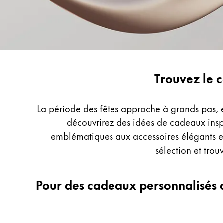
Peinture et Dessiner
Aquarelle
Crayons de couleur
Accessoires
Black Magic Edition
Lamy-
Trouvez le 
Gifts
Accessoires et pièces de rechange
La période des fêtes approche à grands pas, 
découvrirez des idées de cadeaux inspi
Recharges
emblématiques aux accessoires élégants en 
Encres / effaceurs d'encre
sélection et trou
Pièces de rechange
Taille de plume
Pour des cadeaux personnalisés 
Étuis
Carnets