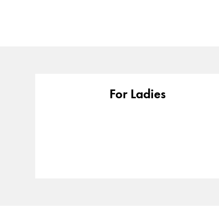
Entreprise
Corporate Culture
Qualité
Design
Responsabilité
For Ladies
Esprit pionnier
Carrière
À propos de votre commande
FR
/
BJ
Créer un compte
Créer un compte
Global