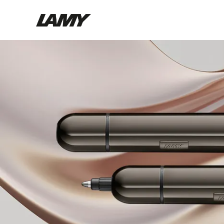
Instruments d'écriture
Stylo-plume
Stylo-bille
Stylo à pression/à vis
Roller
Stylo multi-système
Digital Writing
Pour Android