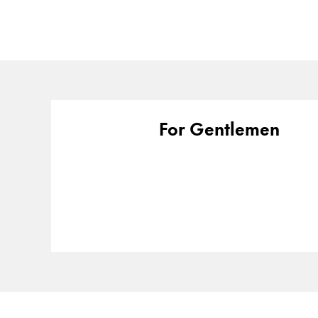
La région « Global » couvre les pays où Lam
Europe
Cette région répertorie les pays et les lang
Greece
Ελληνικά
Poland
polski
For Gentlemen
Romania
română
Sweden
svenska
Türkiye
Türkçe
Amérique centrale & Caraïbes
Cette région répertorie les pays et les lang
Amérique du Nord