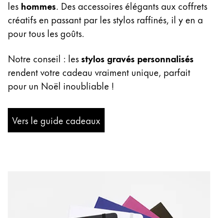
les
hommes
. Des accessoires élégants aux coffrets
Thailand
créatifs en passant par les stylos raffinés, il y en a
ไทย
pour tous les goûts.
Vietnam
Tiếng Việt
Notre conseil : les
stylos gravés personnalisés
rendent votre cadeau vraiment unique, parfait
Cambodia
pour un Noël inoubliable !
English
Khmer
Malaysia
Vers le guide cadeaux
English
Moyen-Orient
Cette région répertorie les pays et les langues pro
Océanie
Cette région répertorie les pays et les langues pro