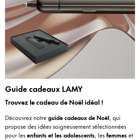
English
China
中文
South Korea
한국어
New Zealand
English
Philippines
Guide cadeaux LAMY
English
Trouvez le cadeau de Noël idéal !
Singapore
English
Découvrez notre
guide cadeaux de Noël
, qui
Taiwan
propose des idées soigneusement sélectionnées
中文
pour les
enfants et les adolescents
, les
femmes
et