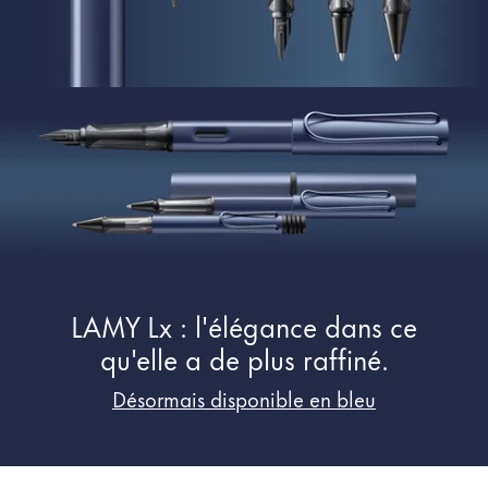
Peinture et Dessiner
Aquarelle
Crayons de couleur
Accessoires
Black Magic Edition
Accessoires et pièces de rechange
Recharges
LAMY Lx : l'élégance dans ce
Encres / effaceurs d'encre
Pièces de rechange
qu'elle a de plus raffiné.
Taille de plume
Désormais disponible en bleu
Étuis
Carnets