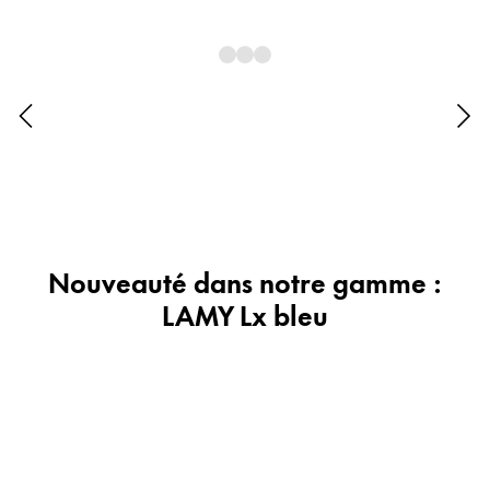
Cadeaux
Holiday Special
Gift Ideas
Coffrets cadeaux
LAMY pico Lx
Gravure
Inspiration
Nouveauté dans notre gamme :
LAMY Lx bleu
LAMY Community
LAMY x Kunstpalast
Lettering Workshop
Écriture créative
LAMY Stories
LAMY dialog urushi