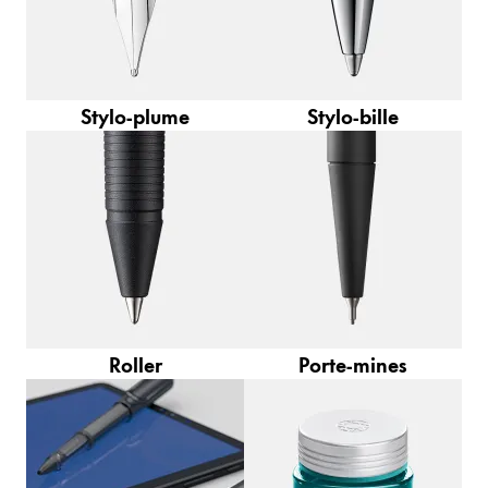
La région « Global » couvre les pays où Lamy n’est
Europe
Cette région répertorie les pays et les langues pro
Greece
Ελληνικά
Stylo-plume
Stylo-bille
Poland
polski
Romania
română
Sweden
svenska
Roller
Porte-mines
Türkiye
Türkçe
Amérique centrale & Caraïbes
Cette région répertorie les pays et les langues pro
Amérique du Nord