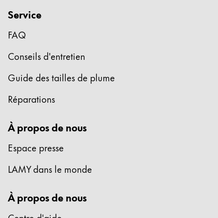
Cadeaux
Service
Holiday Special
FAQ
Gift Ideas
Conseils d'entretien
Coffrets cadeaux
LAMY pico Lx
Guide des tailles de plume
Gravure
Réparations
Inspiration
À propos de nous
LAMY Community
Espace presse
LAMY x Kunstpalast
Lettering Workshop
LAMY dans le monde
Écriture créative
LAMY Stories
À propos de nous
LAMY dialog urushi
Centre d'aide