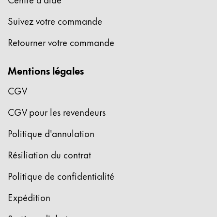
Entreprise
Suivez votre commande
Retourner votre commande
Corporate Culture
Qualité
Mentions légales
Design
Responsabilité
CGV
Esprit pionnier
Carrière
CGV pour les revendeurs
Politique d'annulation
À propos de votre commande
Résiliation du contrat
FR
/
BJ
Politique de confidentialité
Créer un compte
Créer un compte
Expédition
Global