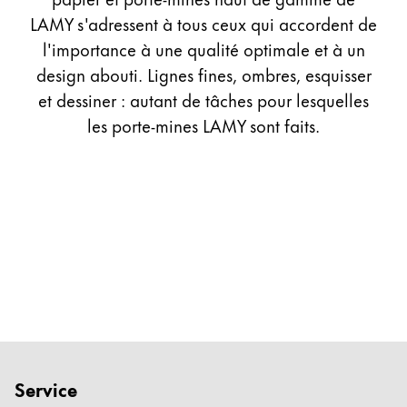
Cadeaux
LAMY s'adressent à tous ceux qui accordent de
l'importance à une qualité optimale et à un
Holiday Special
design abouti. Lignes fines, ombres, esquisser
Gift Ideas
et dessiner : autant de tâches pour lesquelles
Coffrets cadeaux
les porte-mines LAMY sont faits.
LAMY pico Lx
Gravure
Inspiration
LAMY Community
LAMY x Kunstpalast
Lettering Workshop
Écriture créative
LAMY Stories
LAMY dialog urushi
Service