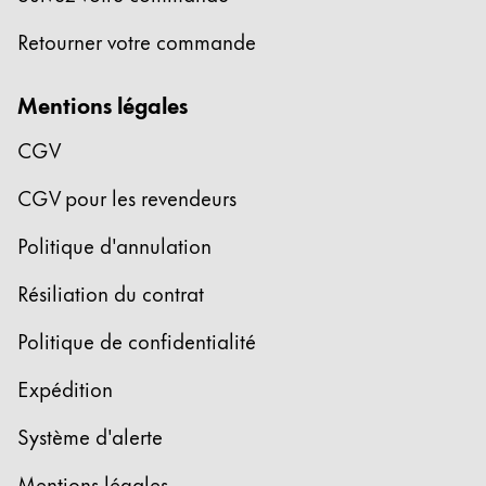
La région « Global » couvre les pays où Lamy n’est
Europe
Retourner votre commande
Cette région répertorie les pays et les langues pro
Greece
Mentions légales
Ελληνικά
Poland
CGV
polski
CGV pour les revendeurs
Romania
Politique d'annulation
română
Résiliation du contrat
Sweden
svenska
Politique de confidentialité
Türkiye
Expédition
Türkçe
Système d'alerte
Amérique centrale & Caraïbes
Cette région répertorie les pays et les langues pro
Amérique du Nord
Mentions légales