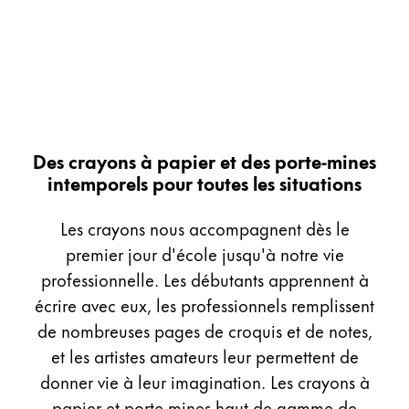
Peinture et Dessiner
Aquarelle
Crayons de couleur
Accessoires
Black Magic Edition
Des crayons à papier et des porte-mines
intemporels pour toutes les situations
Accessoires et pièces de rechange
Les crayons nous accompagnent dès le
Recharges
premier jour d'école jusqu'à notre vie
Encres / effaceurs d'encre
professionnelle. Les débutants apprennent à
Pièces de rechange
écrire avec eux, les professionnels remplissent
Taille de plume
de nombreuses pages de croquis et de notes,
Étuis
Carnets
et les artistes amateurs leur permettent de
donner vie à leur imagination. Les crayons à
papier et porte-mines haut de gamme de