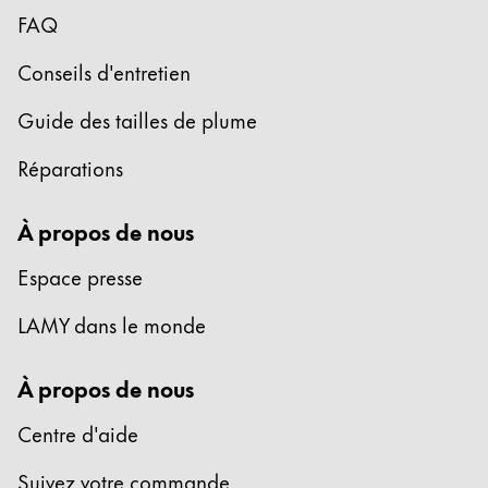
FAQ
Entreprise
Conseils d'entretien
Corporate Culture
Guide des tailles de plume
Qualité
Design
Réparations
Responsabilité
Esprit pionnier
À propos de nous
Carrière
Espace presse
LAMY dans le monde
À propos de votre commande
FR
/
BI
À propos de nous
Créer un compte
Créer un compte
Centre d'aide
Global
Suivez votre commande