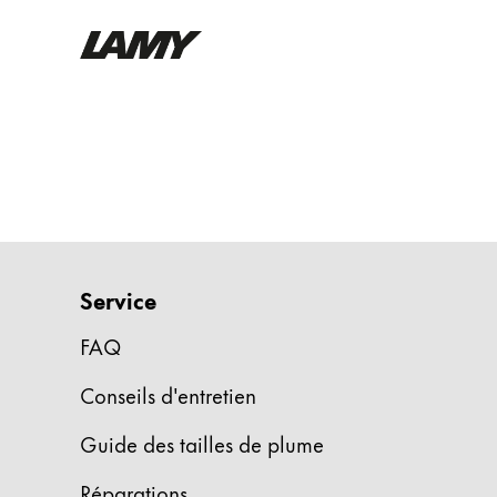
Instruments d'écriture
Stylo-plume
Stylo-bille
Stylo à pression/à vis
Roller
Stylo multi-système
Service
FAQ
Digital Writing
Conseils d'entretien
Pour Android
Guide des tailles de plume
Réparations