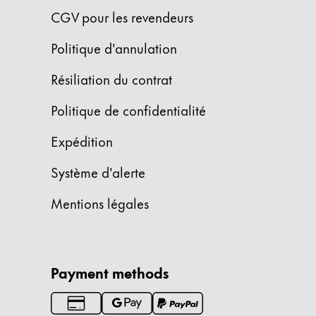
Cadeaux
CGV pour les revendeurs
Politique d'annulation
Holiday Special
Gift Ideas
Résiliation du contrat
Coffrets cadeaux
LAMY pico Lx
Politique de confidentialité
Gravure
Expédition
Inspiration
Système d'alerte
Mentions légales
LAMY Community
LAMY x Kunstpalast
Lettering Workshop
Écriture créative
Payment methods
LAMY Stories
LAMY dialog urushi