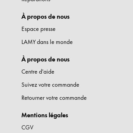
Peinture et Dessiner
À propos de nous
Aquarelle
Crayons de couleur
Espace presse
Accessoires
LAMY dans le monde
Black Magic Edition
À propos de nous
Accessoires et pièces de rechange
Centre d'aide
Recharges
Suivez votre commande
Encres / effaceurs d'encre
Pièces de rechange
Retourner votre commande
Taille de plume
Étuis
Mentions légales
Carnets
CGV