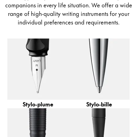
Peinture et Dessiner
companions in every life situation. We offer a wide
range of high-quality writing instruments for your
Aquarelle
individual preferences and requirements.
Crayons de couleur
Accessoires
Black Magic Edition
Accessoires et pièces de rechange
Recharges
Encres / effaceurs d'encre
Pièces de rechange
Stylo-plume
Stylo-bille
Taille de plume
Étuis
Carnets