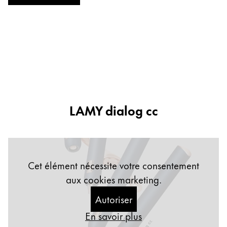
Cette région répertorie les pays et les langues pro
Amérique du Sud
Cette région répertorie les pays et les langues pro
Brazil
português
Chile
español
LAMY dialog cc
Mexico
español
Afrique
Cette région répertorie les pays et les langues pro
Cet élément nécessite votre consentement
South Africa
aux cookies marketing.
English
Autoriser
Asie-Pacifique
Cette région répertorie les pays et les langues pro
En savoir plus
Australia