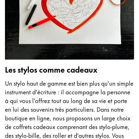
Thailand
ไทย
Vietnam
Tiếng Việt
Cambodia
English
Khmer
Les stylos comme cadeaux
Malaysia
English
Un stylo haut de gamme est bien plus qu'un simple
Moyen-Orient
instrument d'écriture : il accompagne la personne
Cette région répertorie les pays et les langues pro
à qui vous l'offrez tout au long de sa vie et porte
Océanie
en lui des souvenirs très particuliers. Dans notre
Cette région répertorie les pays et les langues pro
boutique en ligne, nous proposons un large choix
de coffrets cadeaux comprenant des stylo-plume,
des stylo-bille, des roller et d'autres stylos. Vous