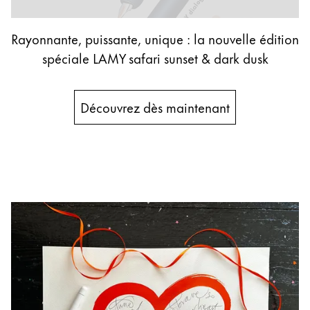
English
Rayonnante, puissante, unique : la nouvelle édition
China
spéciale LAMY safari sunset & dark dusk
中文
South Korea
Découvrez dès maintenant
한국어
New Zealand
English
Philippines
English
Singapore
English
Taiwan
中文