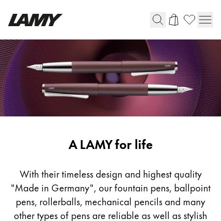
Instruments d'écriture
Stylo-plume
Stylo-bille
Stylo à pression/à vis
Roller
Stylo multi-système
Writing
A LAMY for life
Tools
Digital Writing
With their timeless design and highest quality
"Made in Germany", our fountain pens, ballpoint
Pour Android
pens, rollerballs, mechanical pencils and many
other types of pens are reliable as well as stylish