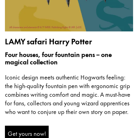
La région « Global » couvre les pays où Lamy n’est
Europe
Cette région répertorie les pays et les langues pro
Greece
Ελληνικά
LAMY safari Harry Potter
Poland
polski
Four houses, four fountain pens – one
magical collection
Romania
română
Iconic design meets authentic Hogwarts feeling:
Sweden
the high-quality fountain pen with ergonomic grip
svenska
combines writing comfort and magic. A must-have
for fans, collectors and young wizard apprentices
Türkiye
who want to conjure up their own story on paper.
Türkçe
Amérique centrale & Caraïbes
Cette région répertorie les pays et les langues pro
Get yours now!
Amérique du Nord