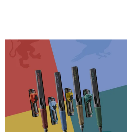
Entreprise
Corporate Culture
Qualité
Design
Responsabilité
Esprit pionnier
Carrière
À propos de votre commande
FR
/
BI
Créer un compte
Créer un compte
Global