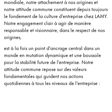
mondiale, notre attachement à nos origines et
Cadeaux
notre attitude commune constituent depuis toujours
le fondement de la culture d'entreprise chez LAMY.
Holiday Special
Notre engagement clair à agir de manière
Gift Ideas
Coffrets cadeaux
responsable et visionnaire, dans le respect de nos
LAMY pico Lx
origines,
Gravure
est à la fois un point d'ancrage central dans un
monde en mutation dynamique et une boussole
Inspiration
pour la stabilité future de l'entreprise. Notre
attitude commune repose sur des valeurs
LAMY Community
fondamentales qui guident nos actions
LAMY x Kunstpalast
quotidiennes à tous les niveaux de l'entreprise :
Lettering Workshop
Écriture créative
LAMY Stories
LAMY dialog urushi