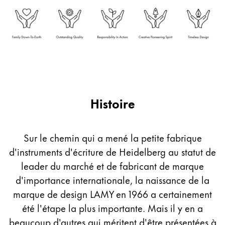
Entreprise
Corporate Culture
Qualité
Design
Responsabilité
Esprit pionnier
Histoire
Carrière
Sur le chemin qui a mené la petite fabrique
d'instruments d'écriture de Heidelberg au statut de
À propos de votre commande
leader du marché et de fabricant de marque
FR
/
BI
d'importance internationale, la naissance de la
Créer un compte
Créer un compte
marque de design LAMY en 1966 a certainement
été l'étape la plus importante. Mais il y en a
Global
beaucoup d'autres qui méritent d'être présentées à