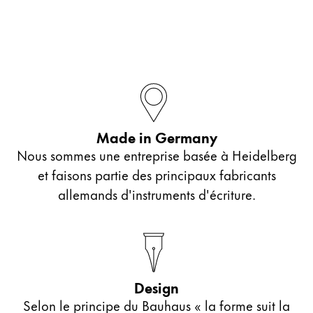
Thailand
ไทย
Vietnam
Tiếng Việt
Cambodia
English
Khmer
Made in Germany
Malaysia
Nous sommes une entreprise basée à Heidelberg
et faisons partie des principaux fabricants
English
allemands d'instruments d'écriture.
Moyen-Orient
Cette région répertorie les pays et les langues pro
Océanie
Cette région répertorie les pays et les langues pro
Design
Selon le principe du Bauhaus « la forme suit la