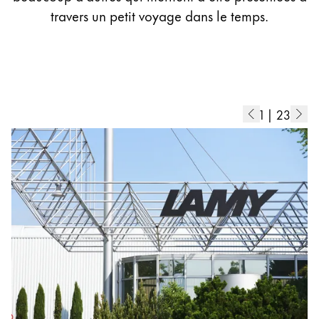
La région « Global » couvre les pays où Lamy n’est
travers un petit voyage dans le temps.
Europe
Cette région répertorie les pays et les langues pro
Greece
Ελληνικά
Poland
1
|
23
polski
Romania
română
Sweden
svenska
Türkiye
Türkçe
Amérique centrale & Caraïbes
Cette région répertorie les pays et les langues pro
Amérique du Nord