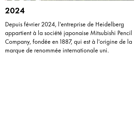
Cette région répertorie les pays et les langues pro
2024
Amérique du Sud
Cette région répertorie les pays et les langues pro
Depuis février 2024, l'entreprise de Heidelberg
Brazil
appartient à la société japonaise Mitsubishi Pencil
2
português
Company, fondée en 1887, qui est à l'origine de la
Chile
L
marque de renommée internationale uni.
español
e
d
Mexico
d
español
l
Afrique
d
Cette région répertorie les pays et les langues pro
South Africa
i
d
English
m
Asie-Pacifique
le
Cette région répertorie les pays et les langues pro
Australia
L