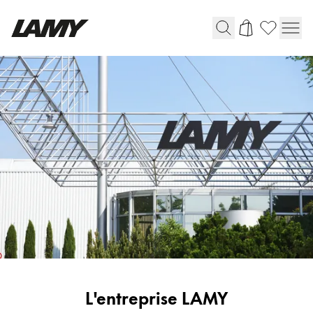
Instruments d'écriture
Stylo-plume
Stylo-bille
Stylo à pression/à vis
Roller
Stylo multi-système
Digital Writing
Pour Android
Corporate
L'entreprise LAMY