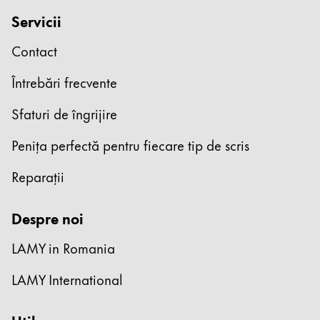
Servicii
Atelier de caligrafie
Scriere creativă
Contact
Povești LAMY
Întrebări frecvente
Sfaturi de îngrijire
Despre LAMY
Penița perfectă pentru fiecare tip de scris
Cultura corporativă
Reparații
Calitate
Proiectare
Responsabilitate
Despre noi
Spirit pionier
LAMY in Romania
LAMY International
RO
/
RO
Înregistrează-te