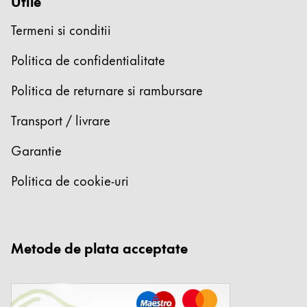
Utile
Înregistrează-te
Termeni si conditii
Global
Politica de confidentialitate
Regiunea globală acoperă țările în care Lamy nu s
Europa
Politica de returnare si rambursare
Această regiune listează țările cu limbile pe care La
Greece
Transport / livrare
Ελληνικά
Garantie
Poland
Politica de cookie-uri
polski
Romania
română
Metode de plata acceptate
Sweden
svenska
Türkiye