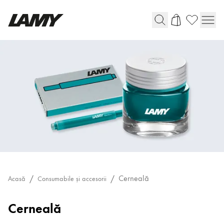
Instrumente de scris
Stilouri
Pixuri cu mecanism
Creione mecanice
Multifuncționale
Rollere
Scriere digitală
Cerneală
Acasă
Consumabile și accesorii
Compatibil cu Apple
Cerneală
Compatibil cu Android