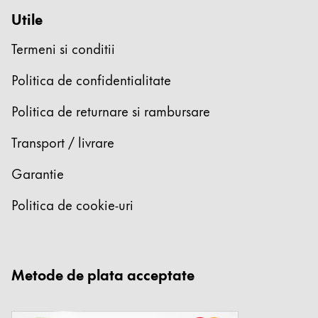
Înregistrează-te
Utile
Termeni si conditii
Global
Politica de confidentialitate
Regiunea globală acoperă țările în care Lamy nu s
Europa
Această regiune listează țările cu limbile pe care La
Politica de returnare si rambursare
Greece
Transport / livrare
Ελληνικά
Poland
Garantie
polski
Politica de cookie-uri
Romania
română
Sweden
Metode de plata acceptate
svenska
Türkiye