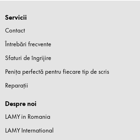
Atelier de caligrafie
Servicii
Scriere creativă
Povești LAMY
Contact
Întrebări frecvente
Despre LAMY
Sfaturi de îngrijire
Cultura corporativă
Penița perfectă pentru fiecare tip de scris
Calitate
Proiectare
Reparații
Responsabilitate
Spirit pionier
Despre noi
LAMY in Romania
RO
/
RO
LAMY International
Înregistrează-te