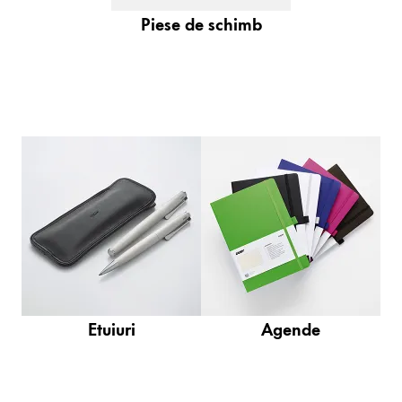
Înregistrează-te
Piese de schimb
Global
Regiunea globală acoperă țările în care Lamy nu s
Europa
Această regiune listează țările cu limbile pe care La
Greece
Ελληνικά
Poland
polski
Romania
română
Etuiuri
Agende
Sweden
svenska
Türkiye