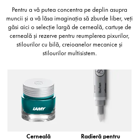
Pentru a vă putea concentra pe deplin asupra
Consumabile și accesorii
muncii și a vă lăsa imaginația să zburde liber, veți
găsi aici o selecție largă de cerneală, cartușe de
Rezerve
cerneală și rezerve pentru reumplerea pixurilor,
Cerneală
Piese de schimb
stilourilor cu bilă, creioanelor mecanice și
Penițe
stilourilor multisistem.
Etuiuri
Agende
Cadouri și Gravură
Seturi
Gravură
Cerneală
Radieră pentru
Inspirație