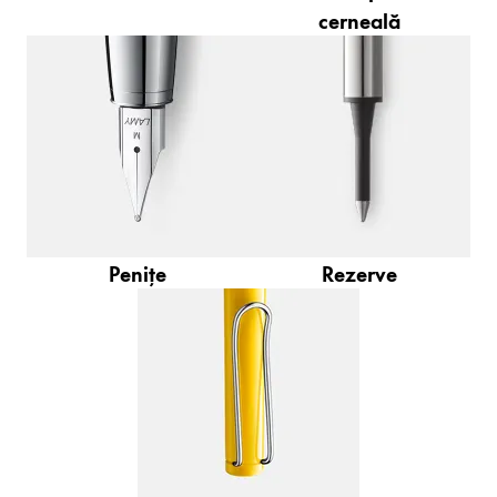
cerneală
Atelier de caligrafie
Scriere creativă
Povești LAMY
Despre LAMY
Cultura corporativă
Penițe
Rezerve
Calitate
Proiectare
Responsabilitate
Spirit pionier
RO
/
RO
Înregistrează-te