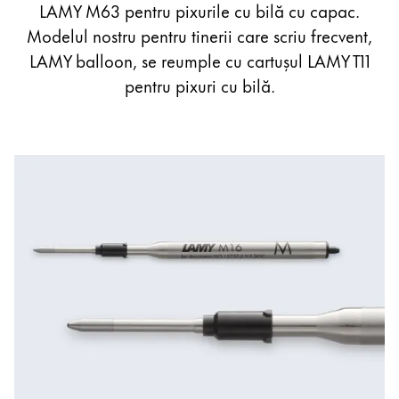
LAMY M63 pentru pixurile cu bilă cu capac.
English
Modelul nostru pentru tinerii care scriu frecvent,
Asia Pacific
LAMY balloon, se reumple cu cartușul LAMY T11
Această regiune listează țările cu limbile pe care La
Australia
pentru pixuri cu bilă.
English
China
中文
South Korea
한국어
New Zealand
English
Philippines
English
Singapore