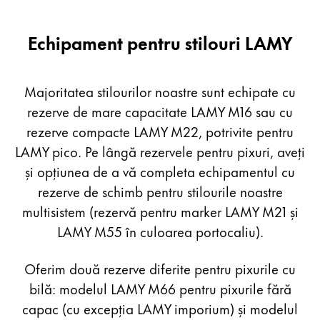
Türkçe
Echipament pentru stilouri LAMY
America Centrală și Caraibe
Această regiune listează țările cu limbile pe care La
America de Nord
Majoritatea stilourilor noastre sunt echipate cu
Această regiune listează țările cu limbile pe care La
America de Sud
rezerve de mare capacitate LAMY M16 sau cu
Această regiune listează țările cu limbile pe care La
rezerve compacte LAMY M22, potrivite pentru
Brazil
LAMY pico. Pe lângă rezervele pentru pixuri, aveți
português
și opțiunea de a vă completa echipamentul cu
Chile
rezerve de schimb pentru stilourile noastre
español
multisistem (rezervă pentru marker LAMY M21 și
Mexico
LAMY M55 în culoarea portocaliu).
español
Oferim două rezerve diferite pentru pixurile cu
Africa
bilă: modelul LAMY M66 pentru pixurile fără
Această regiune listează țările cu limbile pe care La
South Africa
capac (cu excepția LAMY imporium) și modelul