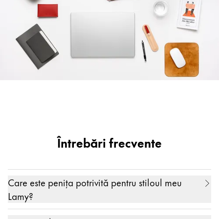
Întrebări frecvente
Care este penița potrivită pentru stiloul meu
Lamy?
Când cumpărați noul dvs. stilou, puteți alege deja