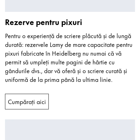
English
Taiwan
Rezerve pentru pixuri
中文
Pentru o experiență de scriere plăcută și de lungă
Thailand
durată: rezervele Lamy de mare capacitate pentru
ไทย
pixuri fabricate în Heidelberg nu numai că vă
Vietnam
permit să umpleți multe pagini de hârtie cu
Tiếng Việt
gândurile dvs., dar vă oferă și o scriere curată și
uniformă de la prima până la ultima linie.
Cambodia
English
Khmer
Malaysia
Cumpărați aici
English
Orientul Mijlociu
Această regiune listează țările cu limbile pe care La
Oceania