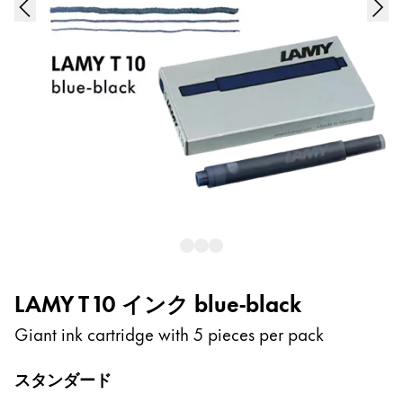
インク
スペアパーツ
ノート
LAMY について
企業文化
品質
デザイン
責任
パイオニア精神
LAMY T 10 インク blue-black
Giant ink cartridge with 5 pieces per pack
JA
/
JP
登録
スタンダード
登録