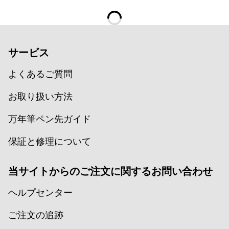
Taiwan
中文
Thailand
サービス
ไทย
よくあるご質問
Vietnam
Tiếng Việt
お取り扱い方法
Cambodia
万年筆ペン先ガイド
English
Khmer
保証と修理について
Malaysia
English
当サイトからのご注文に関するお問い合わせ
Middle East
ヘルプセンター
この地域には、Lamyが顧客に提供している言語の
Ozania
ご注文の追跡
この地域には、Lamyが顧客に提供している言語の