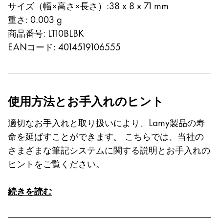
サイズ（幅×高さ×長さ）
:
38 x 8 x 71 mm
Asia Pacific
重さ
:
0.003
g
この地域には、Lamyが顧客に提供している言語の
Australia
商品番号
:
LT10BLBK
English
EANコード
:
4014519106555
China
中文
South Korea
使用方法とお手入れのヒント
한국어
適切なお手入れと取り扱いにより、Lamy製品の寿
New Zealand
命を延ばすことができます。 こちらでは、当社の
English
さまざまな筆記システムに関する説明とお手入れの
Philippines
ヒントをご覧ください。
English
続きを読む
Singapore
English