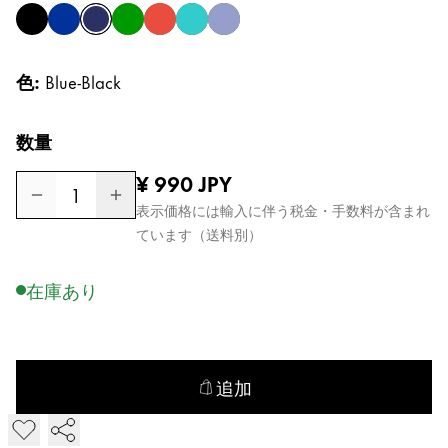
black
blue
blue-black
green
red
turquoise
violet
Global
グローバル地域は、Lamyが販売していないすべて
色:
Blue-Black
Europe
この地域には、Lamyが顧客に提供している言語の
Greece
数量
Ελληνικά
通常価格
¥ 990
JPY
1
Poland
表示価格には輸入に伴う税金・手数料が含まれ
polski
ています（送料別）
Romania
在庫あり
română
Sweden
svenska
追加
Türkiye
LAMY T 10 インク を追加
Türkçe