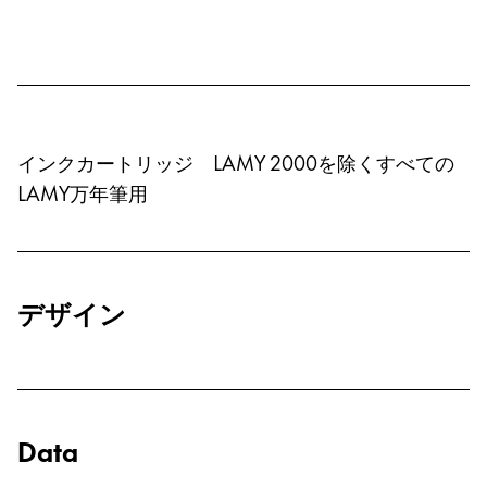
Central America and Caribbean
この地域には、Lamyが顧客に提供している言語の
North America
この地域には、Lamyが顧客に提供している言語の
South America
この地域には、Lamyが顧客に提供している言語の
インクカートリッジ LAMY 2000を除くすべての
Brazil
LAMY万年筆用
português
Chile
español
デザイン
Mexico
español
Africa
この地域には、Lamyが顧客に提供している言語の
South Africa
Data
English