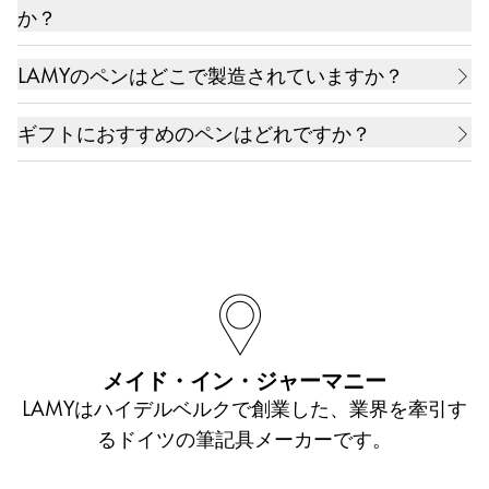
るデザイン、比類なき品質、そして豊富なバリエー
ジタルペンなどの高品質の筆記具を取り揃えていま
か？
ションです。約26のシリーズと200を超えるモデル
す。 若い世代の方や書く頻度が高い方に最適な人
LAMY abcにはペンシルと万年筆があり、いずれも
が揃っており、それぞれの好み、あらゆるニーズ、
間工学に基づいた万年筆から、コレクターやデザイ
LAMYのペンはどこで製造されていますか？
初めて字を書くにお子さま向けに設計されていま
様々な手にふさわしいペンが見つかります。 多く
ン愛好家に愛されるエレガントなメタル素材のデザ
LAMYはドイツのハイデルベルクに拠点を置く企業
す。人間工学に基づいて形作られた大きなグリップ
のシリーズに、万年筆、ボールペン、ローラーボー
インエディション、そしてタブレット端末用のスタ
ギフトにおすすめのペンはどれですか？
で、1966年からデザインステーショナリーを製造
には柔らかくて滑りにくいくぼみがあり、書く時に
ル、ペンシルの選択肢があり、ニーズに応じて適切
イラスまで、コストパフォーマンスに優れた高品質
贈る相手の年齢、ライフステージ、そして好みが何
しており、何十年にもわたってドイツを代表する筆
しっかりとペンを握ることができます。LAMY abc
なペンを手にすることができます。
なアイテムを網羅しています。
であれ、LAMYならギフトに最適なペンが見つかり
記具メーカーのひとつです。ほとんどの部品を含む
のペンシルは、柔らかく折れにくい太芯で、初心者
ます。新入学、新社会人、昇進祝いには、ノートや
すべての製造工程の約95%は社内で行われており、
が筆圧をあまりかけずに書けるようになっていま
お子様にはLAMY abcのペンシルやLAMY balloonの
メモを取るのに最適なLAMY safariや、タブレット
これを信念として貫いています。インクカートリッ
す。LAMY abcの万年筆は、ペンシルをさらに発展
ローラーボール、人間工学に基づいたLAMY safari
端末向けのLAMYのデジタルペンが喜ばれるでしょ
ジなどのすべてのプラスチック部品も社内の射出成
させたもので、初心者のために丈夫な球状のペンポ
の万年筆が人気です。小学校高学年から中高生には
う。誕生日プレゼントには、ペンとお揃いのケース
形ホールで製造されています。ボールペンのリフィ
イントを持つ特別なスチールペン先が付いていま
LAMY safariに加えてLAMY AL-starといった丈夫で
に入ったLAMY Lxがおすすめです。結婚式や初めて
ルやスチールとゴールド製の万年筆ペ​​ン先も社内製
す。人差し指と親指をペン先に非常に近い位置で固
カラフルなシリーズもおすすめです。 たくさんも
メイド・イン・ジャーマニー
の家を購入するときなどの人生の特別な機会には、
造です。製造工程の最後にある組み立てと品質管理
定でき、お子さまの手でも扱いやすいのが特徴で
のを書く大人の方にはLAMY studio、LAMY logo、
LAMYはハイデルベルクで創業した、業界を牽引す
LAMY 2000万年筆のようなクラシックモダンなペ
は、熟練した従業員が細心の注意を払い行っていま
す。
LAMY aionシリーズが頼もしい相棒になるでしょ
るドイツの筆記具メーカーです。
ンが思い出を呼び起こす素敵な贈り物となるでしょ
す。ハイレベルの製造と付加価値、および製造工程
う。デザイン愛好家の方にはLAMY imporium、
う。これら以外にも、LAMYのペンはさまざまなギ
全体にわたる入念な管理により、世界中で知られる