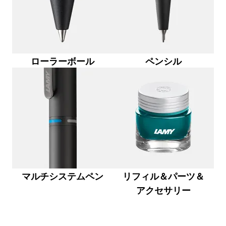
Global
グローバル地域は、Lamyが販売していないすべて
Europe
この地域には、Lamyが顧客に提供している言語の
ローラーボール
ペンシル
Greece
Ελληνικά
Poland
polski
Romania
română
Sweden
マルチシステムペン
リフィル＆パーツ＆
svenska
アクセサリー
Türkiye
Türkçe