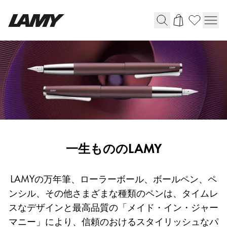
筆記具
万年筆
ボールペン
ペンシル
ローラーボール
マルチシステムペン
ジェットストリーム
Writing
一生もののLAMY
クルトガ
Tools
LAMYの万年筆、ローラーボール、ボールペン、ペ
ンシル、その他さまざまな種類のペンは、タイムレ
リフィル＆パーツ＆アクセサリー
スなデザインと最高品質の「メイド・イン・ジャー
マニー」により、信頼のおけるスタイリッシュなパ
リフィル