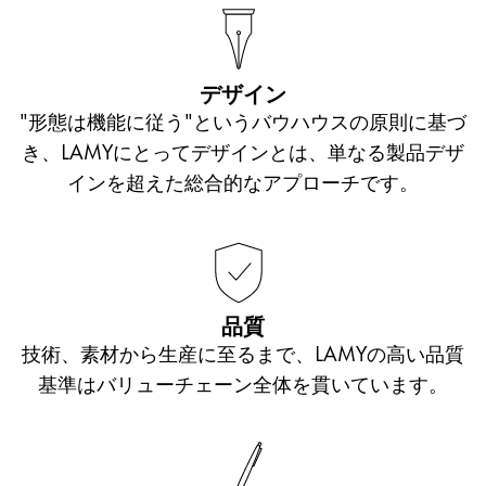
LAMY dialog、LAMY 2000の中にお気に入りを見
フトシーンに最適です。刻印によって、あなただけ
一貫した高品質を保証しています。
つけていただけるはずです。
の特別感を与えることもできます。
デザイン
EMRテクノロジーを搭載した革新的なデジタルペン
"形態は機能に従う"というバウハウスの原則に基づ
は、スマートフォンの入力用としてだけでなく、タ
き、LAMYにとってデザインとは、単なる製品デザ
ブレットで文字を書いたり、色を塗ったり、絵を描
インを超えた総合的なアプローチです。
いたりするためのスタイラスとしてもお使いいただ
けます。
品質
技術、素材から生産に至るまで、LAMYの高い品質
基準はバリューチェーン全体を貫いています。