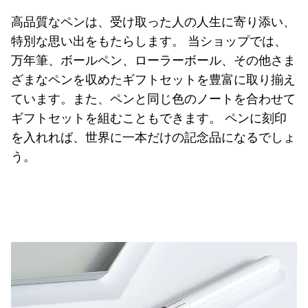
Asia Pacific
高品質なペンは、受け取った人の人生に寄り添い、
この地域には、Lamyが顧客に提供している言語の
Australia
特別な思い出をもたらします。 当ショップでは、
万年筆、ボールペン、ローラーボール、その他さま
English
ざまなペンを収めたギフトセットを豊富に取り揃え
China
ています。また、ペンと同じ色のノートを合わせて
中文
ギフトセットを組むこともできます。 ペンに刻印
South Korea
を入れれば、世界に一本だけの記念品になるでしょ
한국어
う。
New Zealand
English
Philippines
English
Singapore
English