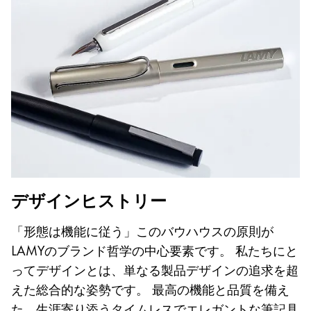
Taiwan
中文
Thailand
ไทย
Vietnam
Tiếng Việt
Cambodia
English
Khmer
デザインヒストリー
Malaysia
English
「形態は機能に従う」このバウハウスの原則が
Middle East
LAMYのブランド哲学の中心要素です。 私たちにと
この地域には、Lamyが顧客に提供している言語の
ってデザインとは、単なる製品デザインの追求を超
Ozania
えた総合的な姿勢です。 最高の機能と品質を備え
この地域には、Lamyが顧客に提供している言語の
た、生涯寄り添うタイムレスでエレガントな筆記具