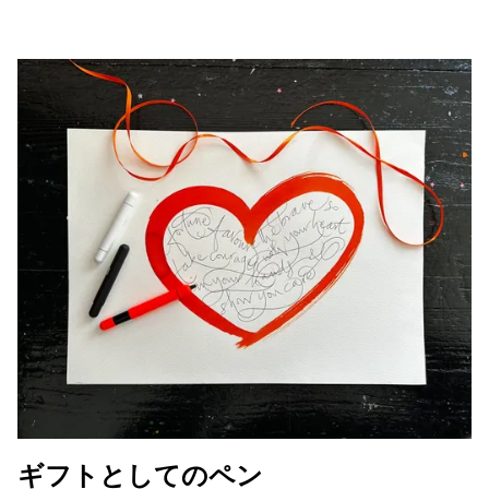
Central America and Caribbean
この地域には、Lamyが顧客に提供している言語の
North America
この地域には、Lamyが顧客に提供している言語の
South America
この地域には、Lamyが顧客に提供している言語の
Brazil
português
Chile
español
Mexico
español
Africa
この地域には、Lamyが顧客に提供している言語の
South Africa
English
ギフトとしてのペン