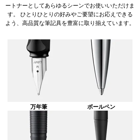
インク
ートナーとしてあらゆるシーンでお使いいただけま
スペアパーツ
す。 ひとりひとりの好みやご要望にお応えできる
ノート
よう、高品質な筆記具を豊富に取り揃えています。
LAMY について
企業文化
品質
デザイン
責任
パイオニア精神
万年筆
ボールペン
JA
/
JP
登録
登録