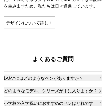
を生み出すため、私たちは日々邁進しています。
デザインについて詳しく
よくあるご質問
LAMYにはどのようなペンがありますか？
万年筆、ボールペン（油性ボールペン）、ローラー
どのようなモデル、シリーズが手に入りますか？
ボール（水性ボールペン）、ペンシル（シャープペ
世界中の筆記具ファンから愛される理由は、特色あ
ンシル）、マルチシステムペン（多機能ペン）、デ
小学校の入学祝いにおすすめのペンはどれです