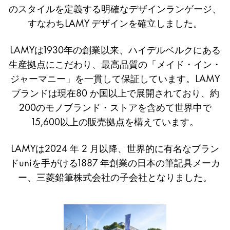
インク
のスタイルを定義する明確なデザインランゲージ、
ド
スペアパーツ
すなわちLAMY デザインを確立しました。
と
ノート
し
LAMYは1930年の創業以来、ハイデルベルクにある
て
生産拠点にこだわり、最高品質の「メイド・イン・
LAMY について
の
ジャーマニー」を一貫して保証しています。LAMY
LAMY
ブランドは現在80 か国以上で展開されており、約
企業文化
200のモノブランド・ストアを含めて世界中で
品質
15,600以上の販売拠点を構えています。
デザイン
責任
パイオニア精神
LAMYは2024 年 2 月以降
、
世界的に有名なブラン
ドuniを手がける
1887 年創業の
日本の筆記具メーカ
ー、三菱鉛筆株式会社の子会社となりました。
JA
/
JP
登録
登録