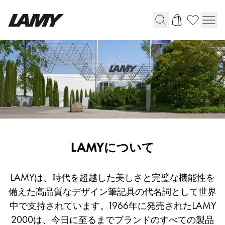
筆記具
万年筆
ボールペン
ペンシル
ローラーボール
マルチシステムペン
ジェットストリーム
会
LAMYについて
クルトガ
社
と
LAMYは、時代を超越した美しさと完璧な機能性を
ブ
備えた高品質なデザイン筆記具の代名詞として世界
リフィル＆パーツ＆アクセサリー
ラ
中で支持されています。1966年に発売された
LAMY
ン
2000
は、今日に至るまでブランドのすべての製品
リフィル