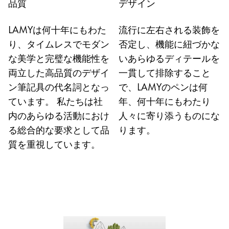
品質
デザイン
Central America and Caribbean
この地域には、Lamyが顧客に提供している言語の
LAMYは何十年にもわた
流行に左右される装飾を
North America
り、タイムレスでモダン
否定し、機能に紐づかな
この地域には、Lamyが顧客に提供している言語の
South America
な美学と完璧な機能性を
いあらゆるディテールを
この地域には、Lamyが顧客に提供している言語の
両立した高品質のデザイ
一貫して排除すること
Brazil
ン筆記具の代名詞となっ
で、LAMYのペンは何
português
ています。 私たちは社
年、何十年にもわたり
Chile
内のあらゆる活動におけ
人々に寄り添うものにな
español
る総合的な要求として品
ります。
質を重視しています。
Mexico
español
Africa
この地域には、Lamyが顧客に提供している言語の
South Africa
English