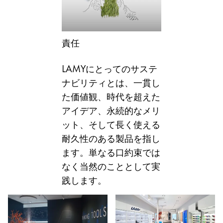
Asia Pacific
この地域には、Lamyが顧客に提供している言語の
Australia
責任
English
China
LAMYにとってのサステ
中文
ナビリティとは、一貫し
South Korea
た価値観、時代を超えた
アイデア、永続的なメリ
한국어
ット、そして長く使える
New Zealand
耐久性のある製品を指し
English
ます。単なる口約束では
Philippines
なく当然のこととして実
English
践します。
Singapore
English