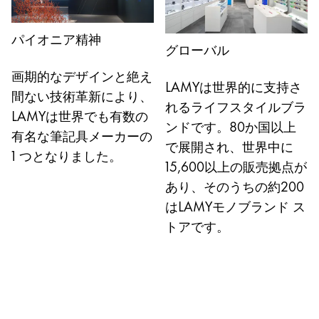
Taiwan
中文
パイオニア精神
グローバル
Thailand
画期的なデザインと絶え
ไทย
LAMYは世界的に支持さ
間ない技術革新により、
れるライフスタイルブラ
Vietnam
LAMYは世界でも有数の
ンドです。80か国以上
Tiếng Việt
有名な筆記具メーカーの
で展開され、世界中に
1 つとなりました。
Cambodia
15,600以上の販売拠点が
English
Khmer
あり、そのうちの約200
Malaysia
はLAMYモノブランド ス
トアです。
English
Middle East
この地域には、Lamyが顧客に提供している言語の
Ozania
この地域には、Lamyが顧客に提供している言語の