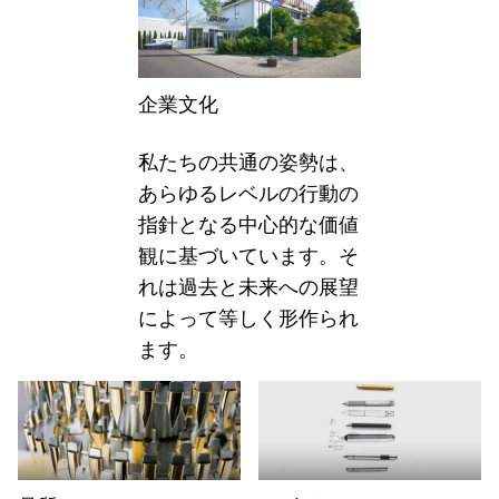
Global
グローバル地域は、Lamyが販売していないすべて
企業文化
Europe
この地域には、Lamyが顧客に提供している言語の
Greece
私たちの共通の姿勢は、
Ελληνικά
あらゆるレベルの行動の
指針となる中心的な価値
Poland
観に基づいています。そ
polski
れは過去と未来への展望
Romania
によって等しく形作られ
română
ます。
Sweden
svenska
Türkiye
Türkçe