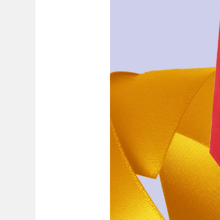
Peinture et Dessiner
Aquarelle
Crayons de couleur
Accessoires
Black Magic Edition
Accessoires et pièces de rechange
Recharges
Encres / effaceurs d'encre
Pièces de rechange
Taille de plume
Étuis
Carnets