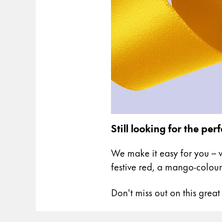
Cadeaux
Holiday Special
Gift Ideas
Coffrets cadeaux
LAMY pico Lx
Gravure
Inspiration
Still looking for the perf
LAMY Community
We make it easy for you – w
LAMY x Kunstpalast
festive red, a mango-colour
Lettering Workshop
Écriture créative
Don't miss out on this great
LAMY Stories
LAMY dialog urushi