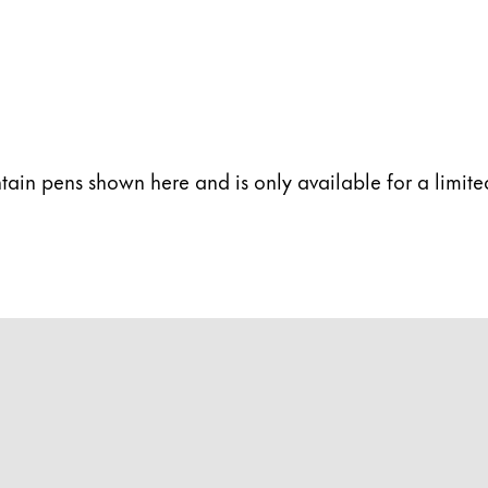
y n’est pas vendu.
ues proposées par Lamy.
ntain pens shown here and is only available for a limit
ues proposées par Lamy.