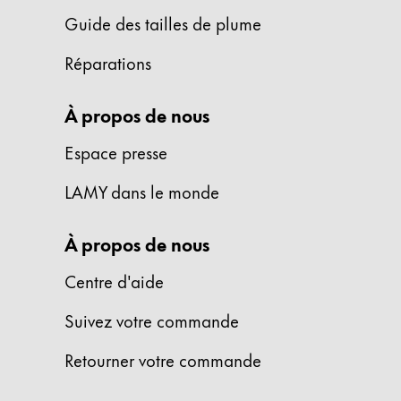
Cette région répertorie les pays et les lang
Guide des tailles de plume
Amérique du Sud
Cette région répertorie les pays et les lang
Réparations
Brazil
português
À propos de nous
Chile
Espace presse
español
LAMY dans le monde
Mexico
español
À propos de nous
Afrique
Cette région répertorie les pays et les lang
Centre d'aide
South Africa
Suivez votre commande
English
Asie-Pacifique
Retourner votre commande
Cette région répertorie les pays et les lang
Australia