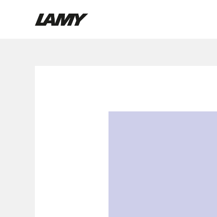
Holiday
Instruments d'écriture
Special
Stylo-plume
Stylo-bille
Stylo à pression/à vis
Roller
Stylo multi-système
Digital Writing
Pour Android