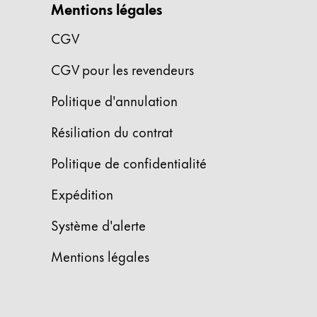
Mentions légales
English
CGV
China
中文
CGV pour les revendeurs
South Korea
Politique d'annulation
한국어
Résiliation du contrat
New Zealand
English
Politique de confidentialité
Philippines
Expédition
English
Système d'alerte
Singapore
English
Mentions légales
Taiwan
中文