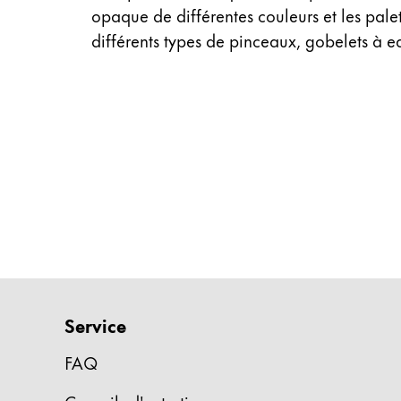
opaque de différentes couleurs et les pale
Entreprise
différents types de pinceaux, gobelets à e
Corporate Culture
Qualité
Design
Responsabilité
Esprit pionnier
Carrière
À propos de votre commande
FR
/
TG
Service
Créer un compte
Créer un compte
FAQ
Global