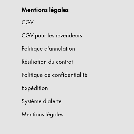
Cette région répertorie les pays et les lang
Mentions légales
Amérique du Sud
Cette région répertorie les pays et les lang
CGV
Brazil
português
CGV pour les revendeurs
Chile
Politique d'annulation
español
Résiliation du contrat
Mexico
Politique de confidentialité
español
Afrique
Expédition
Cette région répertorie les pays et les lang
South Africa
Système d'alerte
English
Mentions légales
Asie-Pacifique
Cette région répertorie les pays et les lang
Australia