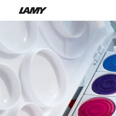
Instruments d'écriture
Stylo-plume
Stylo-bille
Stylo à pression/à vis
Roller
Stylo multi-système
Digital Writing
Pour Android