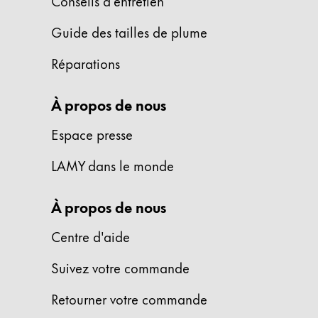
Conseils d'entretien
La région « Global » couvre les pays où Lam
Europe
Guide des tailles de plume
Cette région répertorie les pays et les lang
Greece
Réparations
Ελληνικά
Poland
À propos de nous
polski
Espace presse
Romania
LAMY dans le monde
română
Sweden
À propos de nous
svenska
Centre d'aide
Türkiye
Türkçe
Suivez votre commande
Amérique centrale & Caraïbes
Retourner votre commande
Cette région répertorie les pays et les lang
Amérique du Nord