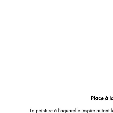
Cadeaux
Holiday Special
Gift Ideas
Coffrets cadeaux
LAMY pico Lx
Gravure
Inspiration
LAMY Community
LAMY x Kunstpalast
Lettering Workshop
Écriture créative
Place à l
LAMY Stories
LAMY dialog urushi
La peinture à l'aquarelle inspire autant 