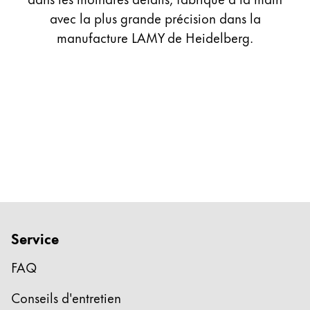
Cadeaux
avec la plus grande précision dans la
manufacture LAMY de Heidelberg.
Holiday Special
Gift Ideas
Coffrets cadeaux
LAMY pico Lx
Gravure
Inspiration
LAMY Community
LAMY x Kunstpalast
Service
Lettering Workshop
Écriture créative
FAQ
LAMY Stories
LAMY dialog urushi
Conseils d'entretien