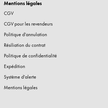
La région « Global » couvre les pays où Lamy n’est
Mentions légales
Europe
Cette région répertorie les pays et les langues pro
CGV
Greece
CGV pour les revendeurs
Ελληνικά
Poland
Politique d'annulation
polski
Résiliation du contrat
Romania
Politique de confidentialité
română
Sweden
Expédition
svenska
Système d'alerte
Türkiye
Mentions légales
Türkçe
Amérique centrale & Caraïbes
Cette région répertorie les pays et les langues pro
Amérique du Nord