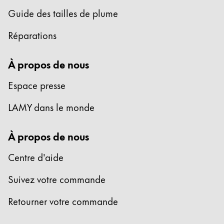
Guide des tailles de plume
Entreprise
Réparations
Corporate Culture
Qualité
À propos de nous
Design
Responsabilité
Espace presse
Esprit pionnier
LAMY dans le monde
Carrière
À propos de nous
À propos de votre commande
Centre d'aide
FR
/
TG
Suivez votre commande
Créer un compte
Créer un compte
Retourner votre commande
Global