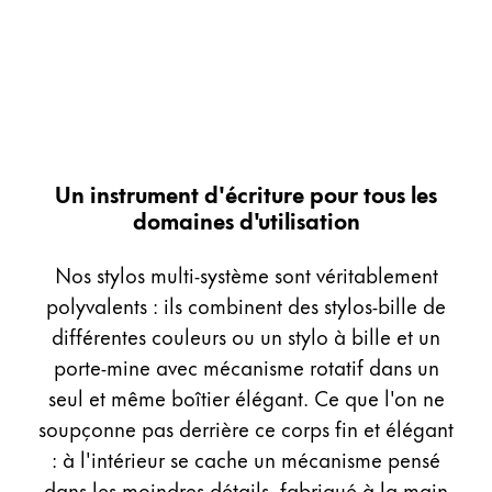
Peinture et Dessiner
Aquarelle
Crayons de couleur
Accessoires
Black Magic Edition
Un instrument d'écriture pour tous les
domaines d'utilisation
Accessoires et pièces de rechange
Nos stylos multi-système sont véritablement
Recharges
polyvalents : ils combinent des stylos-bille de
Encres / effaceurs d'encre
différentes couleurs ou un stylo à bille et un
Pièces de rechange
porte-mine avec mécanisme rotatif dans un
Taille de plume
seul et même boîtier élégant. Ce que l'on ne
Étuis
soupçonne pas derrière ce corps fin et élégant
Carnets
: à l'intérieur se cache un mécanisme pensé
dans les moindres détails, fabriqué à la main