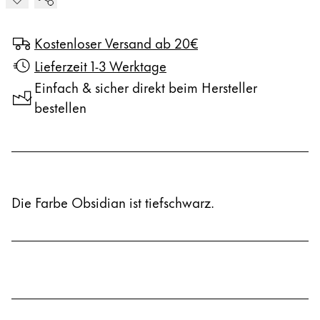
Kreatives Schreiben
English
LAMY Stories
Kostenloser Versand ab 20€
Singapore
Lieferzeit 1-3 Werktage
English
Unternehmen
Einfach & sicher direkt beim Hersteller
Taiwan
bestellen
中文
Corporate Culture
Qualität
Thailand
Design
ไทย
Verantwortung
Vietnam
Pioniergeist
Die Farbe Obsidian ist tiefschwarz.
Karriere
Tiếng Việt
Cambodia
English
Khmer
LAMY School
Malaysia
Werbeartikel Shop
English
DE
/
DE