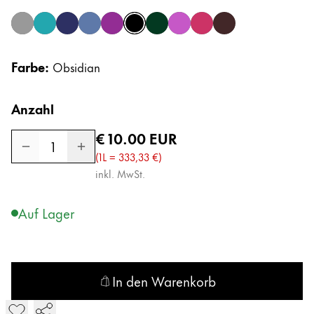
Afrika
Etuis
Notizbücher
agate
amazonite
azurite
benitoite
beryl
obsidian
peridot
rhodonite
ruby
topaz
Diese Region enthält Länder mit den Sprachen, di
South Africa
Farbe:
English
Obsidian
Geschenke & Gravuren
Asien-Pazifik
Anzahl
Diese Region enthält Länder mit den Sprachen, di
Australia
Geschenkideen
Regulärer Preis
€ 10.00
EUR
Geschenk-Sets
English
1
LAMY pico Lx
(1L =
333,33 €
)
China
Gravur
inkl. MwSt.
中文
Auf Lager
South Korea
Inspiration
한국어
LAMY Community
New Zealand
Urban Sketchers
In den Warenkorb
English
LAMY x Kunstpalast
LAMY T 53 crystal ink Tinte in den Warenkorb legen
Philippines
Lettering Workshop