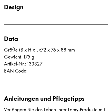
Registrieren
Design
Naher Osten
Registrieren
Diese Region enthält Länder mit den Sprachen, di
Ozeanien
Diese Region enthält Länder mit den Sprachen, di
Data
Größe (B x H x L)
:
72 x 76 x 88 mm
Gewicht
:
175
g
Artikel-Nr.
:
1333271
EAN Code
:
Anleitungen und Pflegetipps
Verlängern Sie das Leben Ihrer Lamy-Produkte mit