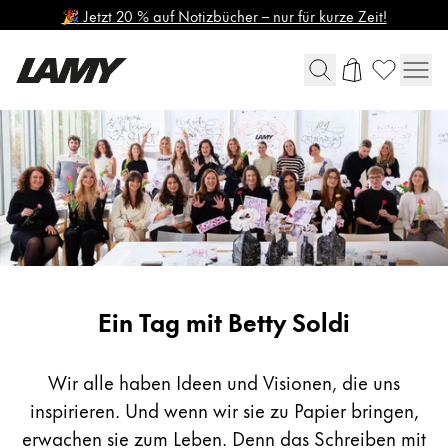
🎉 Jetzt 20 % auf Notizbücher – nur für kurze Zeit!
Schreibgeräte
Global
Füllhalter
Die globale Region steht für alle Länder, in denen 
Europa
Kugelschreiber
Diese Region enthält Länder mit den Sprachen, di
Druck-/ Drehbleistifte
Greece
Tintenroller
Ελληνικά
Mehrsystemschreiber
LAMY safari roll-ink
Ein Tag mit Betty Soldi
Poland
Bundles
polski
Wir alle haben Ideen und Visionen, die uns
Romania
inspirieren. Und wenn wir sie zu Papier bringen,
Digital Writing
română
erwachen sie zum Leben. Denn das Schreiben mit