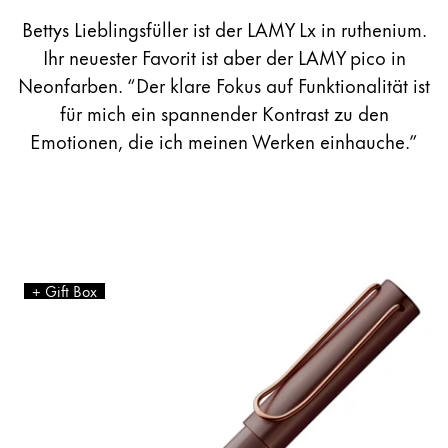
Bettys Lieblingsfüller ist der LAMY Lx in ruthenium.
Ihr neuester Favorit ist aber der LAMY pico in
Neonfarben. “Der klare Fokus auf Funktionalität ist
für mich ein spannender Kontrast zu den
Emotionen, die ich meinen Werken einhauche.”
Das Produkt LAMY Lx Füllhalter ist gravierbar, kostet
Da
+ Gift Box