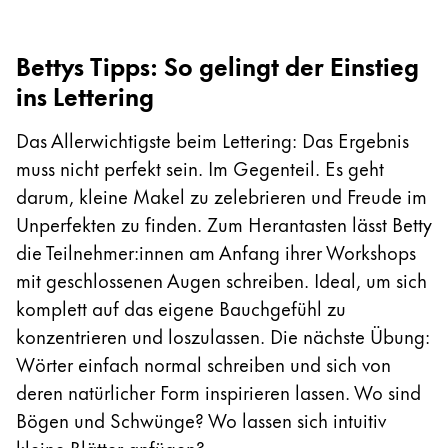
Kreatives Schreiben
English
LAMY Stories
Bettys Tipps: So gelingt der Einstieg
Singapore
ins Lettering
English
Unternehmen
Taiwan
Das Allerwichtigste beim Lettering: Das Ergebnis
中文
muss nicht perfekt sein. Im Gegenteil. Es geht
Corporate Culture
darum, kleine Makel zu zelebrieren und Freude im
Qualität
Thailand
Design
Unperfekten zu finden. Zum Herantasten lässt Betty
ไทย
Verantwortung
die Teilnehmer:innen am Anfang ihrer Workshops
Vietnam
Pioniergeist
mit geschlossenen Augen schreiben. Ideal, um sich
Karriere
Tiếng Việt
komplett auf das eigene Bauchgefühl zu
konzentrieren und loszulassen. Die nächste Übung:
Cambodia
Wörter einfach normal schreiben und sich von
English
Khmer
LAMY School
deren natürlicher Form inspirieren lassen. Wo sind
Malaysia
Werbeartikel Shop
Bögen und Schwünge? Wo lassen sich intuitiv
English
DE
/
DE
kleine Blätter anfügen?