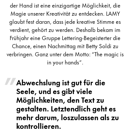
Sweden
der Hand ist eine einzigartige Möglichkeit, die
Für Apple
svenska
Für Android
Magie unserer Kreativität zu entdecken. LAMY
Digital Paper
glaubt fest daran, dass jede kreative Stimme es
Türkiye
verdient, gehört zu werden. Deshalb bekam im
Türkçe
Frühjahr eine Gruppe Lettering-Begeisterter die
Malen & Zeichnen
Mittelamerika und Karibik
Chance, einen Nachmittag mit Betty Soldi zu
Diese Region enthält Länder mit den Sprachen, di
Nordamerika
verbringen. Ganz unter dem Motto: “The magic is
Wasserfarbe
Diese Region enthält Länder mit den Sprachen, di
in your hands”.
Farbstifte
Südamerika
Zubehör
Diese Region enthält Länder mit den Sprachen, di
Brazil
Abwechslung ist gut für die
português
Seele, und es gibt viele
Zubehör & Ersatzteile
Chile
Möglichkeiten, den Text zu
español
gestalten. Letztendlich geht es
Ersatzminen
Tinten / Tintenlöscher
mehr darum, loszulassen als zu
Mexico
Ersatzteile
kontrollieren.
español
Federspitzen