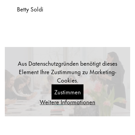
Afrika
Etuis
Betty Soldi
Notizbücher
Diese Region enthält Länder mit den Sprachen, di
South Africa
English
Geschenke & Gravuren
Asien-Pazifik
Diese Region enthält Länder mit den Sprachen, di
Australia
Geschenkideen
Geschenk-Sets
English
Aus Datenschutzgründen benötigt dieses
LAMY pico Lx
Element Ihre Zustimmung zu Marketing-
China
Gravur
Cookies.
中文
Zustimmen
South Korea
Inspiration
Weitere Informationen
한국어
LAMY Community
New Zealand
Urban Sketchers
English
LAMY x Kunstpalast
Philippines
Lettering Workshop