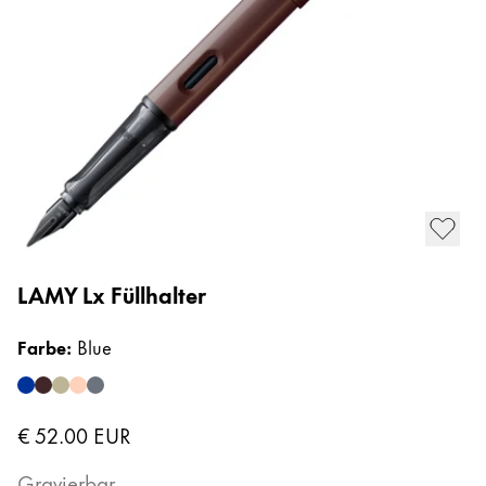
LAMY Lx Füllhalter
L
Farbe
:
Blue
F
blue
marron
palladium
rosegold
ruthenium
a
€ 52.00
EUR
€
Gravierbar
G