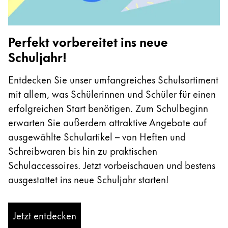
Registrieren
Naher Osten
Registrieren
Diese Region enthält Länder mit den Sprachen, di
Ozeanien
Perfekt vorbereitet ins neue
Diese Region enthält Länder mit den Sprachen, di
Schuljahr!
Entdecken Sie unser umfangreiches Schulsortiment
mit allem, was Schülerinnen und Schüler für einen
erfolgreichen Start benötigen. Zum Schulbeginn
erwarten Sie außerdem attraktive Angebote auf
ausgewählte Schulartikel – von Heften und
Schreibwaren bis hin zu praktischen
Schulaccessoires. Jetzt vorbeischauen und bestens
ausgestattet ins neue Schuljahr starten!
Jetzt entdecken