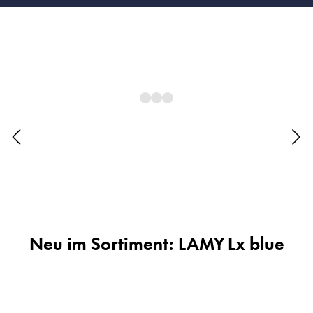
Afrika
Etuis
Notizbücher
Diese Region enthält Länder mit den Sprachen, di
South Africa
English
Geschenke & Gravuren
Asien-Pazifik
Diese Region enthält Länder mit den Sprachen, di
Australia
Geschenkideen
Geschenk-Sets
English
LAMY pico Lx
China
Gravur
中文
South Korea
Inspiration
한국어
Neu im Sortiment: LAMY Lx blue
LAMY Community
New Zealand
Urban Sketchers
English
LAMY x Kunstpalast
Philippines
Lettering Workshop