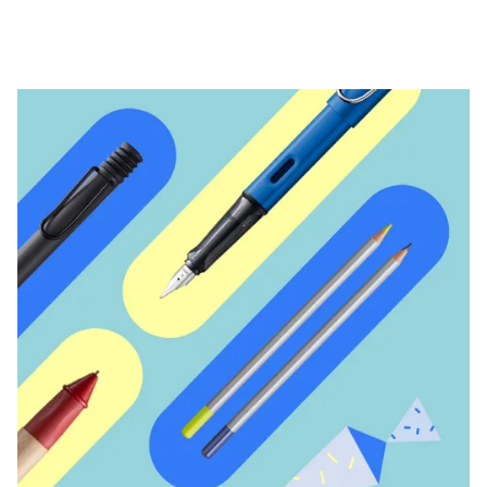
Kreatives Schreiben
English
LAMY Stories
Singapore
English
Unternehmen
Taiwan
中文
Corporate Culture
Qualität
Thailand
Design
ไทย
Verantwortung
Vietnam
Pioniergeist
Karriere
Tiếng Việt
Cambodia
English
Khmer
LAMY School
Malaysia
Werbeartikel Shop
English
DE
/
DE