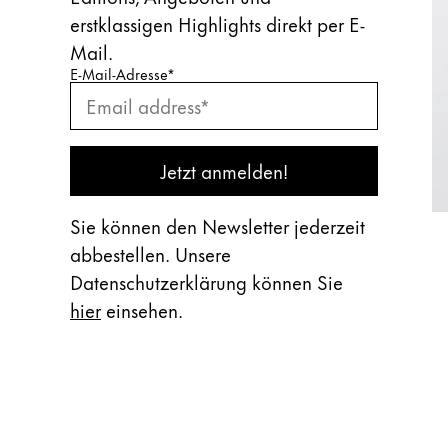
erstklassigen Highlights direkt per E-
Mail.
Bitte geben Sie Ihre E-Mail-Adres
Geben Sie hier Ihre E-Mail-Adresse ein, um unsere
E-Mail-Adresse
*
Newsletter abonnieren
Jetzt anmelden!
Sie können den Newsletter jederzeit
abbestellen. Unsere
Datenschutzerklärung können Sie
hier
einsehen.