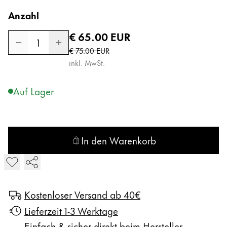
Kreatives Schreiben
English
Anzahl
LAMY Stories
Singapore
Regulärer Preis
€ 65.00
EUR
1
Reduzierter Preis
English
€ 75.00
EUR
Unternehmen
inkl. MwSt.
Taiwan
中文
Corporate Culture
Auf Lager
Qualität
Thailand
Design
ไทย
Verantwortung
Vietnam
Pioniergeist
In den Warenkorb
Karriere
Tiếng Việt
LAMY studio Tintenroller in den Warenkorb legen
Cambodia
English
Khmer
LAMY School
Kostenloser Versand ab 40€
Malaysia
Werbeartikel Shop
Lieferzeit 1-3 Werktage
English
DE
/
AT
Einfach & sicher direkt beim Hersteller