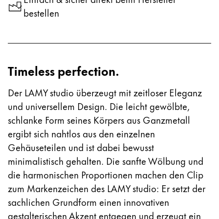
Registrieren
Naher Osten
bestellen
Registrieren
Diese Region enthält Länder mit den Sprachen, di
Ozeanien
Diese Region enthält Länder mit den Sprachen, di
Timeless perfection.
Der LAMY studio überzeugt mit zeitloser Eleganz
und universellem Design. Die leicht gewölbte,
schlanke Form seines Körpers aus Ganzmetall
ergibt sich nahtlos aus den einzelnen
Gehäuseteilen und ist dabei bewusst
minimalistisch gehalten. Die sanfte Wölbung und
die harmonischen Proportionen machen den Clip
zum Markenzeichen des LAMY studio: Er setzt der
sachlichen Grundform einen innovativen
gestalterischen Akzent entgegen und erzeugt ein