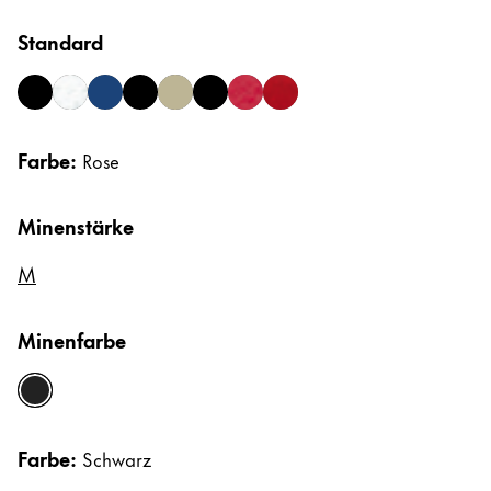
Afrika
Etuis
Standard
Notizbücher
Diese Region enthält Länder mit den Sprachen, di
South Africa
English
black
brushed
imperialblue
lx-all-black
palladium
pianoblack
pianored
royalred
Geschenke & Gravuren
Asien-Pazifik
Farbe:
Rose
Diese Region enthält Länder mit den Sprachen, di
Australia
Geschenkideen
Geschenk-Sets
English
Minenstärke
LAMY pico Lx
China
Gravur
M
中文
South Korea
Minenfarbe
Inspiration
한국어
schwarz
LAMY Community
New Zealand
Urban Sketchers
English
Farbe:
Schwarz
LAMY x Kunstpalast
Philippines
Lettering Workshop