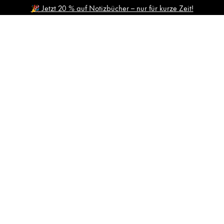
🎉 Jetzt 20 % auf Notizbücher – nur für kurze Zeit!
 denen LAMY nicht verkauft.
hen, die Lamy seinen Kundinnen und Kunden anbietet.