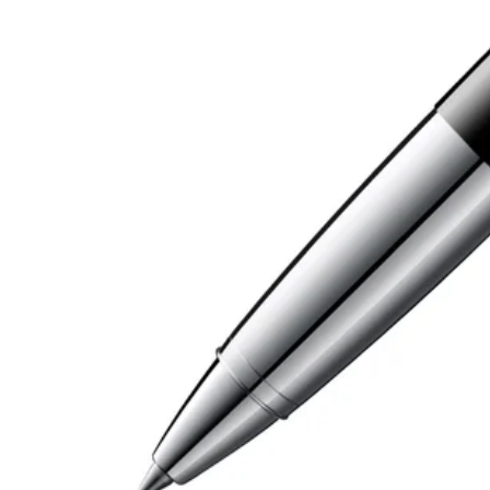
Etuis
Afrika
Notizbücher
Diese Region enthält Länder mit den Sprac
South Africa
English
Geschenke & Gravuren
Asien-Pazifik
Diese Region enthält Länder mit den Sprac
Geschenkideen
Australia
Geschenk-Sets
English
LAMY pico Lx
China
Gravur
中文
South Korea
Inspiration
한국어
LAMY Community
New Zealand
Urban Sketchers
English
LAMY x Kunstpalast
Philippines
Lettering Workshop