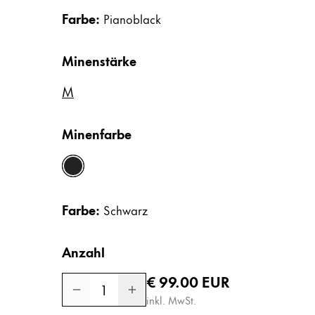
Registrieren
Naher Osten
Farbe:
Pianoblack
Registrieren
Diese Region enthält Länder mit den Sprac
Ozeanien
Minenstärke
Diese Region enthält Länder mit den Sprac
M
Minenfarbe
schwarz
Farbe:
Schwarz
Anzahl
Regulärer Preis
€ 99.00
EUR
1
inkl. MwSt.