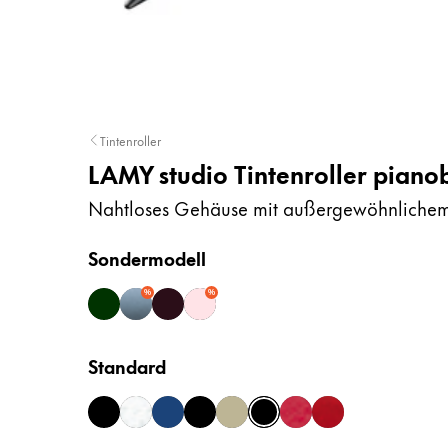
Kreatives Schreiben
English
LAMY Stories
Singapore
English
Unternehmen
Taiwan
Tintenroller
中文
LAMY studio Tintenroller piano
Corporate Culture
Qualität
Thailand
Nahtloses Gehäuse mit außergewöhnlichem
Design
ไทย
Verantwortung
Sondermodell
Vietnam
Pioniergeist
Karriere
Tiếng Việt
%
%
blackforest
glacier
orion matt
rose
Cambodia
Standard
English
Khmer
LAMY School
Malaysia
Werbeartikel Shop
black
brushed
imperialblue
lx-all-black
palladium
pianoblack
pianored
royalred
DE
/
AT
English