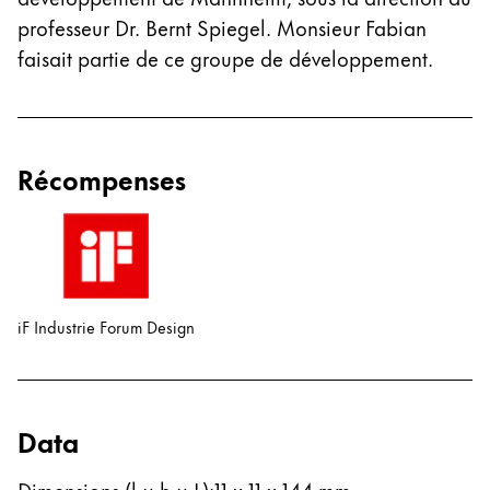
English
professeur Dr. Bernt Spiegel. Monsieur Fabian
faisait partie de ce groupe de développement.
China
中文
South Korea
한국어
Récompenses
New Zealand
English
Philippines
English
iF Industrie Forum Design
Singapore
English
Taiwan
Data
中文
Dimensions (l × h × L)
:
11 x 11 x 144 mm