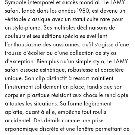
Symbole intemporel et succès mondial : le LAMY
La région « Global » couvre les pays où Lamy n’est
Europe
safari, lancé dans les années 1980, est devenu un
Cette région répertorie les pays et les langues pro
véritable classique avec un statut culte rare pour
Greece
un stylo-plume. Ses multiples déclinaisons de
Ελληνικά
couleurs et ses éditions spéciales éveillent
Poland
l’enthousiasme des passionnés, qu’il s’agisse d’une
polski
trousse d’écolier ou d’une collection de stylos
d'exception. Bien plus qu’un simple stylo, le LAMY
Romania
safari associe esthétique, robustesse et caractère
română
unique. Son clip distinctif à ressort maintient
Sweden
l’instrument solidement en place, tandis que son
svenska
corps en plastique résistant aux chocs le rend apte
Türkiye
à toutes les situations. Sa forme légèrement
aplatie, quant à elle, empêche tout roulis
Türkçe
accidentel. Des détails comme une prise
Amérique centrale & Caraïbes
ergonomique discrète et une fenêtre permettant de
Cette région répertorie les pays et les langues pro
Amérique du Nord