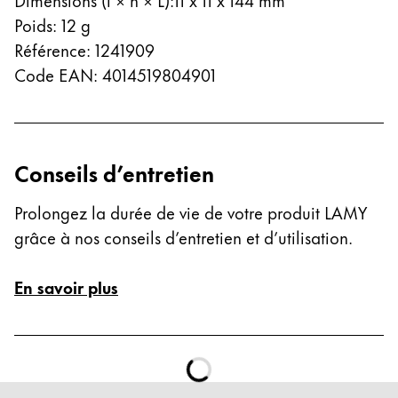
Thailand
Poids
:
12
g
ไทย
Référence
:
1241909
Code EAN
:
4014519804901
Vietnam
Tiếng Việt
Cambodia
English
Khmer
Conseils d’entretien
Malaysia
Prolongez la durée de vie de votre produit LAMY
English
grâce à nos conseils d’entretien et d’utilisation.
Moyen-Orient
Cette région répertorie les pays et les langues pro
En savoir plus
Océanie
Cette région répertorie les pays et les langues pro