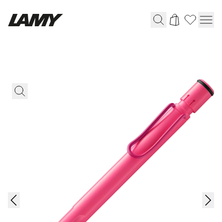
Instruments d'écriture
Stylo-plume
Stylo-bille
Stylo à pression/à vis
Roller
Stylo multi-système
Digital Writing
Pour Android