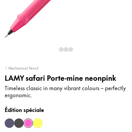
Peinture et Dessiner
Aquarelle
Crayons de couleur
Accessoires
Black Magic Edition
Accessoires et pièces de rechange
Mechanical Pencil
LAMY safari Porte-mine neonpink
Recharges
Encres / effaceurs d'encre
Timeless classic in many vibrant colours – perfectly
Pièces de rechange
ergonomic.
Taille de plume
Étuis
Édition spéciale
Carnets
meteora
meteorite
neonpink
neonyellow