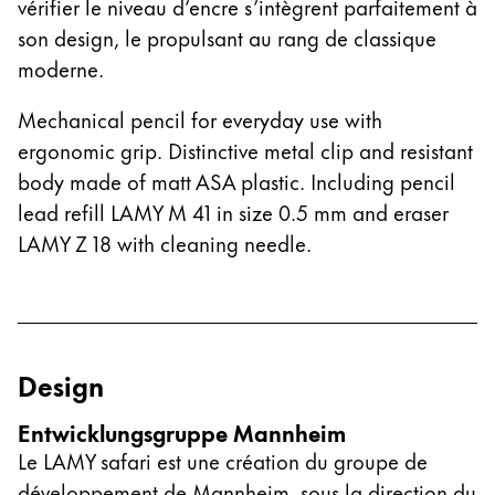
vérifier le niveau d’encre s’intègrent parfaitement à
Cette région répertorie les pays et les langues pro
son design, le propulsant au rang de classique
Amérique du Sud
moderne.
Cette région répertorie les pays et les langues pro
Brazil
Mechanical pencil for everyday use with
português
ergonomic grip. Distinctive metal clip and resistant
Chile
body made of matt ASA plastic. Including pencil
español
lead refill LAMY M 41 in size 0.5 mm and eraser
Mexico
LAMY Z 18 with cleaning needle.
español
Afrique
Cette région répertorie les pays et les langues pro
South Africa
Design
English
Entwicklungsgruppe Mannheim
Asie-Pacifique
Le LAMY safari est une création du groupe de
Cette région répertorie les pays et les langues pro
Australia
développement de Mannheim, sous la direction du