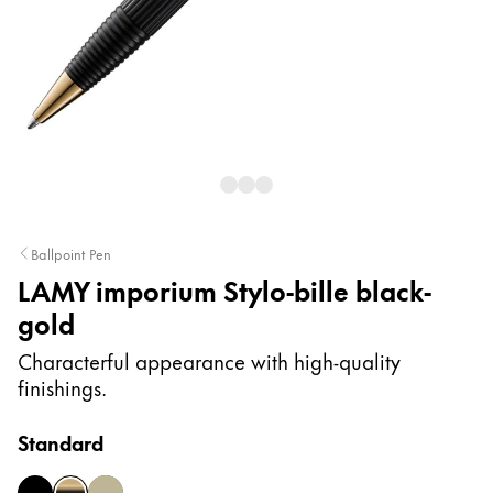
Peinture et Dessiner
Aquarelle
Crayons de couleur
Accessoires
Black Magic Edition
Accessoires et pièces de rechange
Ballpoint Pen
LAMY imporium Stylo-bille black-
Recharges
gold
Encres / effaceurs d'encre
Pièces de rechange
Characterful appearance with high-quality
Taille de plume
finishings.
Étuis
Carnets
Standard