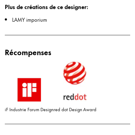
English
Plus de créations de ce designer
:
China
LAMY imporium
中文
South Korea
한국어
Récompenses
New Zealand
English
Philippines
English
Singapore
English
iF Industrie Forum Design
red dot Design Award
Taiwan
中文