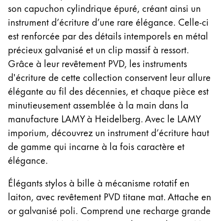
La région « Global » couvre les pays où Lamy n’est
son capuchon cylindrique épuré, créant ainsi un
Europe
instrument d’écriture d’une rare élégance. Celle-ci
Cette région répertorie les pays et les langues pro
Greece
est renforcée par des détails intemporels en métal
Ελληνικά
précieux galvanisé et un clip massif à ressort.
Grâce à leur revêtement PVD, les instruments
Poland
d'écriture de cette collection conservent leur allure
polski
élégante au fil des décennies, et chaque pièce est
Romania
minutieusement assemblée à la main dans la
română
manufacture LAMY à Heidelberg. Avec le LAMY
imporium, découvrez un instrument d’écriture haut
Sweden
de gamme qui incarne à la fois caractère et
svenska
élégance.
Türkiye
Élégants stylos à bille à mécanisme rotatif en
Türkçe
laiton, avec revêtement PVD titane mat. Attache en
Amérique centrale & Caraïbes
or galvanisé poli. Comprend une recharge grande
Cette région répertorie les pays et les langues pro
Amérique du Nord