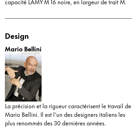
capacité LAMY M 16 noire, en largeur de trait M.
Cette région répertorie les pays et les langues pro
Amérique du Sud
Cette région répertorie les pays et les langues pro
Brazil
Design
português
Chile
Mario Bellini
español
Mexico
español
Afrique
Cette région répertorie les pays et les langues pro
South Africa
La précision et la rigueur caractérisent le travail de
English
Mario Bellini. Il est l’un des designers italiens les
Asie-Pacifique
plus renommés des 30 dernières années.
Cette région répertorie les pays et les langues pro
Australia