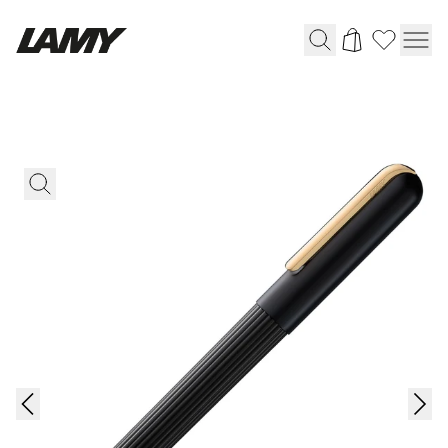
Instruments d'écriture
Stylo-plume
Stylo-bille
Stylo à pression/à vis
Roller
Stylo multi-système
Digital Writing
Pour Android