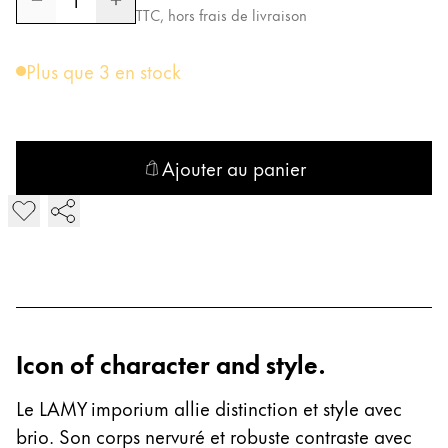
TTC, hors frais de livraison
Entreprise
Plus que 3 en stock
Corporate Culture
Qualité
Design
Ajouter au panier
Responsabilité
Esprit pionnier
Ajouter LAMY imporium Stylo-bille
Carrière
À propos de votre commande
FR
/
KM
Icon of character and style.
Créer un compte
Créer un compte
Le LAMY imporium allie distinction et style avec
Global
brio. Son corps nervuré et robuste contraste avec