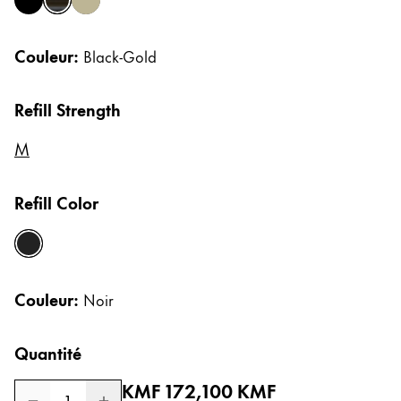
black
black gold
titanium
Cadeaux
Couleur:
Black-Gold
Holiday Special
Gift Ideas
Coffrets cadeaux
Refill Strength
LAMY pico Lx
M
Gravure
Refill Color
Inspiration
noir
LAMY Community
LAMY x Kunstpalast
Couleur:
Noir
Lettering Workshop
Écriture créative
LAMY Stories
Quantité
LAMY dialog urushi
Prix normal
KMF 172,100
KMF
1