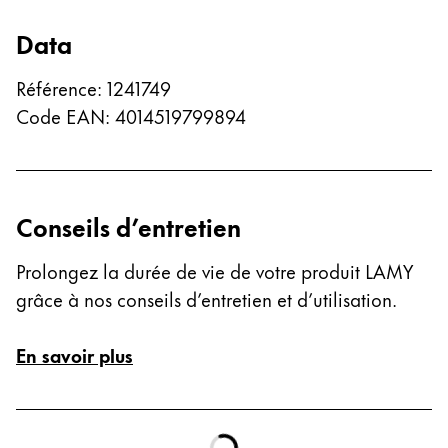
Chile
Data
español
Mexico
Référence
:
1241749
español
Code EAN
:
4014519799894
Afrique
Cette région répertorie les pays et les langues pro
South Africa
English
Conseils d’entretien
Asie-Pacifique
Prolongez la durée de vie de votre produit LAMY
Cette région répertorie les pays et les langues pro
Australia
grâce à nos conseils d’entretien et d’utilisation.
English
En savoir plus
China
中文
South Korea