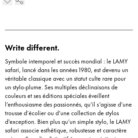
Qualité
Design
Responsabilité
Esprit pionnier
Write different.
À propos de votre commande
FR
/
FR
Symbole intemporel et succès mondial : le LAMY
Créer un compte
safari, lancé dans les années 1980, est devenu un
Créer un compte
véritable classique avec un statut culte rare pour
un stylo-plume. Ses multiples déclinaisons de
Global
couleurs et ses éditions spéciales éveillent
La région « Global » couvre les pays où Lamy n’est
Europe
l’enthousiasme des passionnés, qu’il s’agisse d’une
Cette région répertorie les pays et les langues pro
trousse d’écolier ou d’une collection de stylos
Greece
d'exception. Bien plus qu’un simple stylo, le LAMY
Ελληνικά
safari associe esthétique, robustesse et caractère
Poland