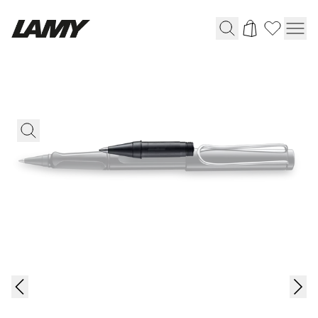
Instruments d'écriture
Stylo-plume
Stylo-bille
Stylo à pression/à vis
Roller
Stylo multi-système
Digital Writing
Pour Apple
Pour Android
Digital Paper