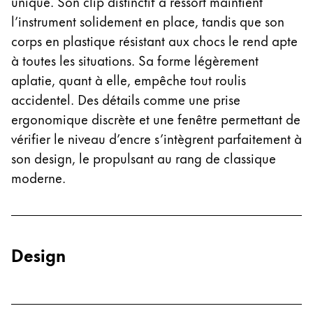
unique. Son clip distinctif à ressort maintient
polski
l’instrument solidement en place, tandis que son
corps en plastique résistant aux chocs le rend apte
Romania
à toutes les situations. Sa forme légèrement
română
aplatie, quant à elle, empêche tout roulis
Sweden
accidentel. Des détails comme une prise
svenska
ergonomique discrète et une fenêtre permettant de
Türkiye
vérifier le niveau d’encre s’intègrent parfaitement à
son design, le propulsant au rang de classique
Türkçe
moderne.
Amérique centrale & Caraïbes
Cette région répertorie les pays et les langues pro
Amérique du Nord
Cette région répertorie les pays et les langues pro
Amérique du Sud
Design
Cette région répertorie les pays et les langues pro
Brazil
português