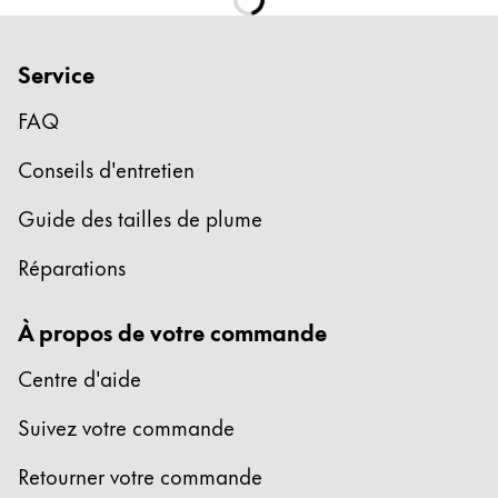
한국어
New Zealand
Service
English
FAQ
Philippines
English
Conseils d'entretien
Singapore
Guide des tailles de plume
English
Réparations
Taiwan
中文
À propos de votre commande
Thailand
Centre d'aide
ไทย
Suivez votre commande
Vietnam
Tiếng Việt
Retourner votre commande