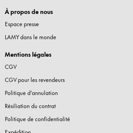
Cambodia
À propos de nous
English
Khmer
Malaysia
Espace presse
English
LAMY dans le monde
Moyen-Orient
Cette région répertorie les pays et les langues pro
Mentions légales
Océanie
Cette région répertorie les pays et les langues pro
CGV
CGV pour les revendeurs
Politique d'annulation
Résiliation du contrat
Politique de confidentialité
Expédition