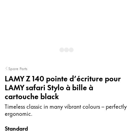
Peinture et Dessiner
Aquarelle
Crayons de couleur
Accessoires
Spare Parts
Accessoires et pièces de rechange
LAMY Z 140 pointe d’écriture pour
LAMY safari Stylo à bille à
Recharges
cartouche black
Encres / effaceurs d'encre
Pièces de rechange
Timeless classic in many vibrant colours – perfectly
Taille de plume
ergonomic.
Étuis
Carnets
Standard