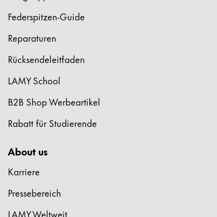
Afrika
Etuis
Federspitzen-Guide
Notizbücher
Diese Region enthält Länder mit den Sprachen, di
South Africa
Reparaturen
English
Geschenke & Gravuren
Rücksendeleitfaden
Asien-Pazifik
Diese Region enthält Länder mit den Sprachen, di
LAMY School
Australia
Geschenkideen
Geschenk-Sets
English
B2B Shop Werbeartikel
LAMY pico Lx
China
Gravur
Rabatt für Studierende
中文
South Korea
About us
Inspiration
한국어
Karriere
LAMY Community
New Zealand
Urban Sketchers
Pressebereich
English
LAMY x Kunstpalast
LAMY Weltweit
Philippines
Lettering Workshop