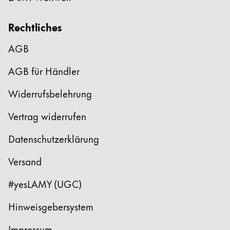
Kreatives Schreiben
English
LAMY Stories
Rechtliches
Singapore
AGB
English
Unternehmen
Taiwan
AGB für Händler
中文
Corporate Culture
Widerrufsbelehrung
Qualität
Thailand
Design
Vertrag widerrufen
ไทย
Verantwortung
Vietnam
Datenschutzerklärung
Pioniergeist
Karriere
Tiếng Việt
Versand
Cambodia
#yesLAMY (UGC)
English
Khmer
LAMY School
Hinweisgebersystem
Malaysia
Werbeartikel Shop
English
DE
/
AT
Impressum