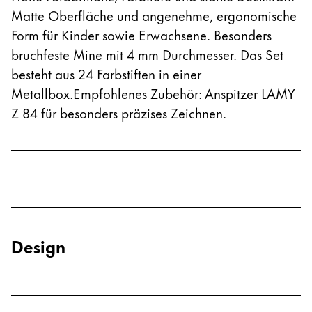
Registrieren
Matte Oberfläche und angenehme, ergonomische
Naher Osten
Registrieren
Diese Region enthält Länder mit den Sprachen, di
Form für Kinder sowie Erwachsene. Besonders
Ozeanien
bruchfeste Mine mit 4 mm Durchmesser. Das Set
Diese Region enthält Länder mit den Sprachen, di
besteht aus 24 Farbstiften in einer
Metallbox.Empfohlenes Zubehör: Anspitzer LAMY
Z 84 für besonders präzises Zeichnen.
Design