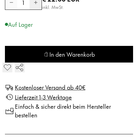
1
Afrika
Etuis
inkl. MwSt.
Notizbücher
Diese Region enthält Länder mit den Sprachen, di
South Africa
Auf Lager
English
Geschenke & Gravuren
Asien-Pazifik
Diese Region enthält Länder mit den Sprachen, di
Australia
Geschenkideen
In den Warenkorb
Geschenk-Sets
English
plus Farbstift in den Warenkorb legen
LAMY pico Lx
China
Gravur
中文
Kostenloser Versand ab 40€
South Korea
Lieferzeit 1-3 Werktage
Inspiration
한국어
Einfach & sicher direkt beim Hersteller
bestellen
LAMY Community
New Zealand
Urban Sketchers
English
LAMY x Kunstpalast
Philippines
Lettering Workshop