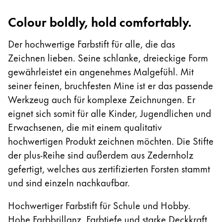
Kreatives Schreiben
English
Colour boldly, hold comfortably.
LAMY Stories
Singapore
Der hochwertige Farbstift für alle, die das
English
Zeichnen lieben. Seine schlanke, dreieckige Form
Unternehmen
Taiwan
gewährleistet ein angenehmes Malgefühl. Mit
中文
seiner feinen, bruchfesten Mine ist er das passende
Corporate Culture
Qualität
Werkzeug auch für komplexe Zeichnungen. Er
Thailand
Design
eignet sich somit für alle Kinder, Jugendlichen und
ไทย
Verantwortung
Erwachsenen, die mit einem qualitativ
Vietnam
Pioniergeist
hochwertigen Produkt zeichnen möchten. Die Stifte
Karriere
Tiếng Việt
der plus-Reihe sind außerdem aus Zedernholz
Cambodia
gefertigt, welches aus zertifizierten Forsten stammt
und sind einzeln nachkaufbar.
English
Khmer
LAMY School
Malaysia
Werbeartikel Shop
Hochwertiger Farbstift für Schule und Hobby.
English
DE
/
AT
Hohe Farbbrillanz, Farbtiefe und starke Deckkraft.