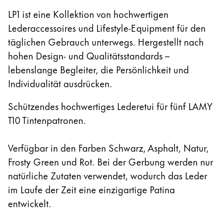
Registrieren
Naher Osten
LP1 ist eine Kollektion von hochwertigen
Registrieren
Diese Region enthält Länder mit den Sprachen, di
Lederaccessoires und Lifestyle-Equipment für den
Ozeanien
täglichen Gebrauch unterwegs. Hergestellt nach
Diese Region enthält Länder mit den Sprachen, di
hohen Design- und Qualitätsstandards –
lebenslange Begleiter, die Persönlichkeit und
Individualität ausdrücken.
Schützendes hochwertiges Lederetui für fünf LAMY
T10 Tintenpatronen.
Verfügbar in den Farben Schwarz, Asphalt, Natur,
Frosty Green und Rot. Bei der Gerbung werden nur
natürliche Zutaten verwendet, wodurch das Leder
im Laufe der Zeit eine einzigartige Patina
entwickelt.