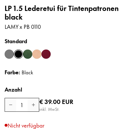
Afrika
Etuis
LP 1.5 Lederetui für Tintenpatronen
Notizbücher
Diese Region enthält Länder mit den Sprachen, di
black
South Africa
LAMY x PB 0110
English
Geschenke & Gravuren
Asien-Pazifik
Standard
Diese Region enthält Länder mit den Sprachen, di
Australia
Geschenkideen
Geschenk-Sets
asphalt
black
frosty green
natural
red
English
LAMY pico Lx
China
Gravur
Farbe:
Black
中文
South Korea
Anzahl
Inspiration
한국어
Regulärer Preis
€ 39.00
EUR
1
LAMY Community
New Zealand
inkl. MwSt.
Urban Sketchers
English
LAMY x Kunstpalast
Nicht verfügbar
Philippines
Lettering Workshop