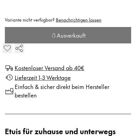
Kreatives Schreiben
English
LAMY Stories
Singapore
Variante nicht verfügbar?
Benachrichtigen lassen
English
Ausverkauft
Unternehmen
Taiwan
LP 1.5 Lederetui für Tintenpatronen ist ausverkauft
Der Button „In den Warenkorb“ ist deaktiviert. Diese Produk
中文
Corporate Culture
Qualität
Thailand
Design
Kostenloser Versand ab 40€
ไทย
Verantwortung
Lieferzeit 1-3 Werktage
Vietnam
Pioniergeist
Einfach & sicher direkt beim Hersteller
Karriere
Tiếng Việt
bestellen
Cambodia
English
Khmer
LAMY School
Malaysia
Werbeartikel Shop
Etuis für zuhause und unterwegs
English
DE
/
AT