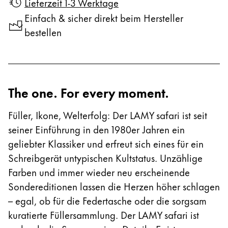
Lieferzeit 1-3 Werktage
Registrieren
Naher Osten
Registrieren
Einfach & sicher direkt beim Hersteller
Diese Region enthält Länder mit den Sprachen, di
Ozeanien
bestellen
Diese Region enthält Länder mit den Sprachen, di
The one. For every moment.
Füller, Ikone, Welterfolg: Der LAMY safari ist seit
seiner Einführung in den 1980er Jahren ein
geliebter Klassiker und erfreut sich eines für ein
Schreibgerät untypischen Kultstatus. Unzählige
Farben und immer wieder neu erscheinende
Sondereditionen lassen die Herzen höher schlagen
– egal, ob für die Federtasche oder die sorgsam
kuratierte Füllersammlung. Der LAMY safari ist