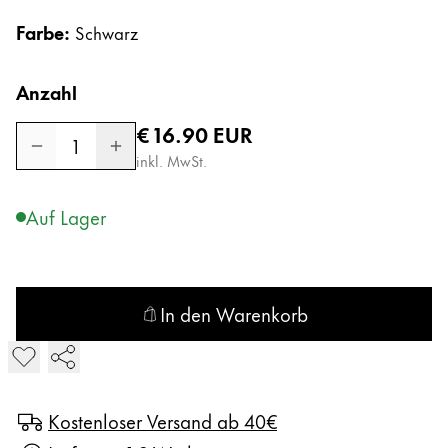
Kreatives Schreiben
English
Farbe:
Schwarz
LAMY Stories
Singapore
Anzahl
English
Unternehmen
Regulärer Preis
€ 16.90
EUR
Taiwan
1
中文
inkl. MwSt.
Corporate Culture
Qualität
Thailand
Auf Lager
Design
ไทย
Verantwortung
Vietnam
Pioniergeist
Karriere
Tiếng Việt
In den Warenkorb
Cambodia
LAMY safari Tintenroller in den Warenkorb legen
English
Khmer
LAMY School
Malaysia
Werbeartikel Shop
Kostenloser Versand ab 40€
English
DE
/
AT