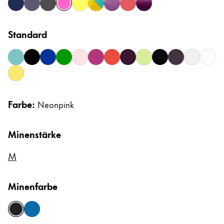
dark dusk
meteora
meteorite
neonpink
neonyellow
pina colada
pink cliff
sunset
violet blackberry
Afrika
Etuis
Notizbücher
Diese Region enthält Länder mit den Sprachen, di
South Africa
Standard
English
Geschenke & Gravuren
aquasky
black
blue
green
lightrose
pink
red
scarlet
springgreen
steel black
umbra
vista
whit
Asien-Pazifik
Diese Region enthält Länder mit den Sprachen, di
yellow
Australia
Geschenkideen
Geschenk-Sets
English
Farbe:
Neonpink
LAMY pico Lx
China
Gravur
Minenstärke
中文
South Korea
M
Inspiration
한국어
Minenfarbe
LAMY Community
New Zealand
Urban Sketchers
English
LAMY x Kunstpalast
schwarz
blau
Philippines
Lettering Workshop