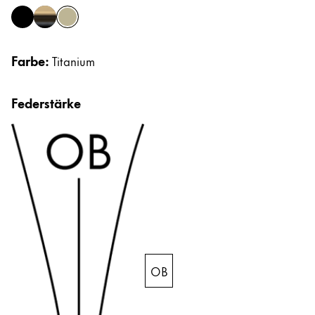
Afrika
Etuis
black
black gold
titanium
Notizbücher
Diese Region enthält Länder mit den Sprachen, di
South Africa
Farbe:
Titanium
English
Geschenke & Gravuren
Asien-Pazifik
Federstärke
Diese Region enthält Länder mit den Sprachen, di
Australia
Geschenkideen
Geschenk-Sets
English
LAMY pico Lx
China
Gravur
中文
South Korea
Inspiration
한국어
LAMY Community
New Zealand
OB
Urban Sketchers
English
LAMY x Kunstpalast
Philippines
Lettering Workshop