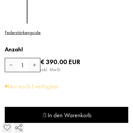
Federstärkenguide
Anzahl
Regulärer Preis
€ 390.00
EUR
1
inkl. MwSt.
Nur noch 1 verfügbar
In den Warenkorb
LAMY imporium Füllhalter in den Warenkorb legen