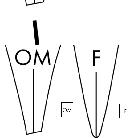
Kreatives Schreiben
English
LAMY Stories
Singapore
English
Unternehmen
Taiwan
中文
Corporate Culture
Qualität
Thailand
Design
ไทย
Verantwortung
Vietnam
Pioniergeist
Karriere
Tiếng Việt
Cambodia
OM
F
English
Khmer
LAMY School
Malaysia
Werbeartikel Shop
English
DE
/
AT