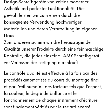
Design-Schreibgeräte von zeitlos moderner
Registrieren
Naher Osten
Registrieren
Ästhetik und perfekter Funktionalität. Dies
Diese Region enthält Länder mit den Sprachen, di
gewährleisten wir zum einen durch die
Ozeanien
Diese Region enthält Länder mit den Sprachen, di
konsequente Verwendung hochwertiger
Materialien und deren Verarbeitung im eigenen
Haus.
Zum anderen sichern wir die herausragende
Qualität unserer Produkte durch eine feinmaschige
Kontrolle, die jedes einzelne LAMY Schreibgerät
vor Verlassen der Fertigung durchläuft.
Le contrôle qualité est effectué à la fois par des
procédés automatisés au cours du montage final
et par l'œil humain : des facteurs tels que l'aspect,
la couleur, le degré de brillance et le
fonctionnement de chaque instrument d'écriture
sont finalement vérifiés par le regard exercé