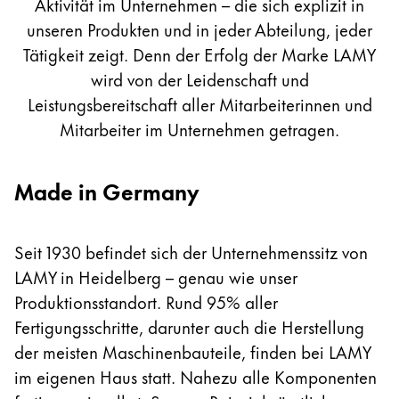
Aktivität im Unternehmen – die sich explizit in
Sweden
Für Apple
unseren Produkten und in jeder Abteilung, jeder
svenska
Für Android
Tätigkeit zeigt. Denn der Erfolg der Marke LAMY
Digital Paper
Türkiye
wird von der Leidenschaft und
Türkçe
Leistungsbereitschaft aller Mitarbeiterinnen und
Malen & Zeichnen
Mittelamerika und Karibik
Mitarbeiter im Unternehmen getragen.
Diese Region enthält Länder mit den Sprachen, di
Nordamerika
Wasserfarbe
Made in Germany
Diese Region enthält Länder mit den Sprachen, di
Farbstifte
Südamerika
Zubehör
Diese Region enthält Länder mit den Sprachen, di
Brazil
Seit 1930 befindet sich der Unternehmenssitz von
português
LAMY in Heidelberg – genau wie unser
Zubehör & Ersatzteile
Chile
Produktionsstandort. Rund 95% aller
español
Fertigungsschritte, darunter auch die Herstellung
Ersatzminen
der meisten Maschinenbauteile, finden bei LAMY
Tinten / Tintenlöscher
Mexico
Ersatzteile
im eigenen Haus statt. Nahezu alle Komponenten
español
Federspitzen