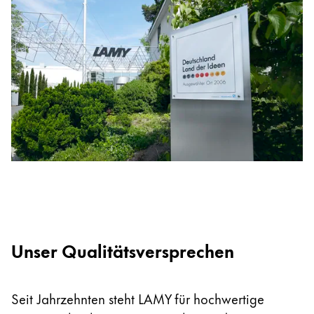
Kreatives Schreiben
English
LAMY Stories
Singapore
English
Unternehmen
Taiwan
中文
Corporate Culture
Qualität
Thailand
Design
ไทย
Verantwortung
Vietnam
Pioniergeist
Karriere
Tiếng Việt
Cambodia
Unser Qualitätsversprechen
English
Khmer
LAMY School
Malaysia
Werbeartikel Shop
Seit Jahrzehnten steht LAMY für hochwertige
English
DE
/
AT