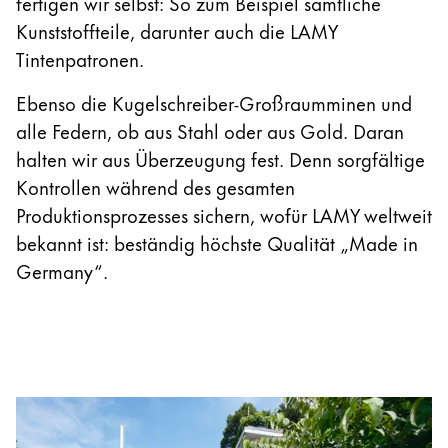
fertigen wir selbst: So zum Beispiel sämtliche
Afrika
Etuis
Kunststoffteile, darunter auch die LAMY
Notizbücher
Diese Region enthält Länder mit den Sprachen, di
Tintenpatronen.
South Africa
English
Ebenso die Kugelschreiber-Großraumminen und
Geschenke & Gravuren
Asien-Pazifik
alle Federn, ob aus Stahl oder aus Gold. Daran
Diese Region enthält Länder mit den Sprachen, di
halten wir aus Überzeugung fest. Denn sorgfältige
Australia
Geschenkideen
Kontrollen während des gesamten
Geschenk-Sets
English
Produktionsprozesses sichern, wofür LAMY weltweit
LAMY pico Lx
China
bekannt ist: beständig höchste Qualität „Made in
Gravur
Germany“.
中文
South Korea
Inspiration
한국어
LAMY Community
New Zealand
Urban Sketchers
English
LAMY x Kunstpalast
Philippines
Lettering Workshop