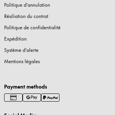
Politique d'annulation
English
China
Résiliation du contrat
中文
Politique de confidentialité
South Korea
Expédition
한국어
New Zealand
Système d'alerte
English
Mentions légales
Philippines
English
Singapore
Payment methods
English
Taiwan
中文
Social Media