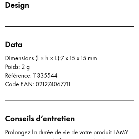
Design
Entreprise
Corporate Culture
Qualité
Data
Design
Responsabilité
Dimensions (l × h × L)
:
7 x 15 x 15 mm
Esprit pionnier
Poids
:
2
g
Carrière
Référence
:
11335544
Code EAN
:
021274067711
À propos de votre commande
FR
/
KM
Créer un compte
Conseils d’entretien
Créer un compte
Prolongez la durée de vie de votre produit LAMY
Global