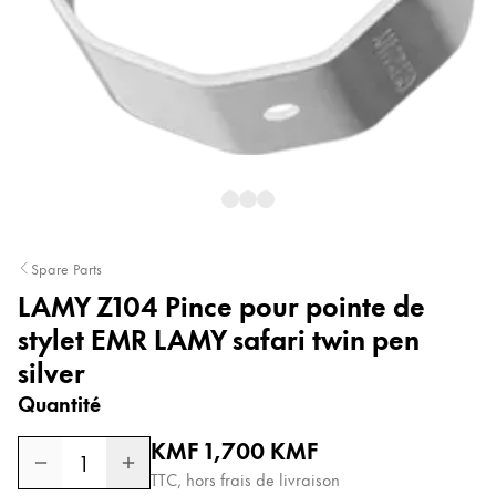
Peinture et Dessiner
Aquarelle
Crayons de couleur
Accessoires
Black Magic Edition
Accessoires et pièces de rechange
Spare Parts
LAMY Z104 Pince pour pointe de
Recharges
Encres / effaceurs d'encre
stylet EMR LAMY safari twin pen
Pièces de rechange
silver
Taille de plume
Quantité
Étuis
Carnets
Prix normal
KMF 1,700
KMF
1
TTC, hors frais de livraison