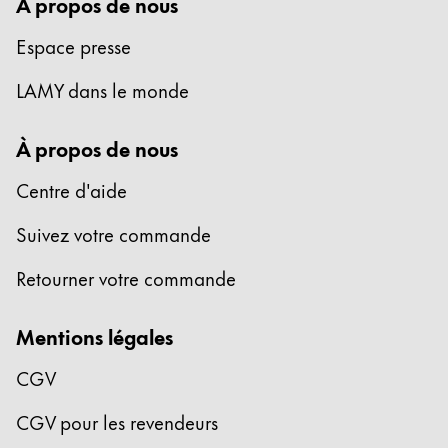
À propos de nous
Cette région répertorie les pays et les langues pro
Amérique du Sud
Espace presse
Cette région répertorie les pays et les langues pro
Brazil
LAMY dans le monde
português
À propos de nous
Chile
español
Centre d'aide
Mexico
Suivez votre commande
español
Retourner votre commande
Afrique
Cette région répertorie les pays et les langues pro
South Africa
Mentions légales
English
CGV
Asie-Pacifique
Cette région répertorie les pays et les langues pro
CGV pour les revendeurs
Australia