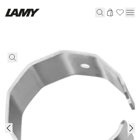
Instruments d'écriture
Stylo-plume
Stylo-bille
Stylo à pression/à vis
Roller
Stylo multi-système
Digital Writing
Pour Android