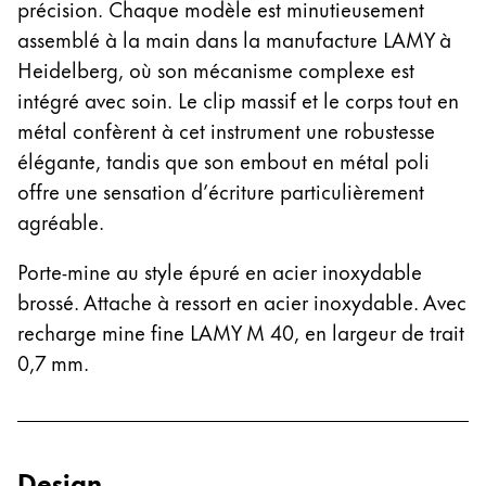
précision. Chaque modèle est minutieusement
La région « Global » couvre les pays où Lamy n’est
Europe
assemblé à la main dans la manufacture LAMY à
Cette région répertorie les pays et les langues pro
Heidelberg, où son mécanisme complexe est
Greece
intégré avec soin. Le clip massif et le corps tout en
Ελληνικά
métal confèrent à cet instrument une robustesse
Poland
élégante, tandis que son embout en métal poli
polski
offre une sensation d’écriture particulièrement
agréable.
Romania
română
Porte-mine au style épuré en acier inoxydable
Sweden
brossé. Attache à ressort en acier inoxydable. Avec
svenska
recharge mine fine LAMY M 40, en largeur de trait
0,7 mm.
Türkiye
Türkçe
Amérique centrale & Caraïbes
Cette région répertorie les pays et les langues pro
Design
Amérique du Nord