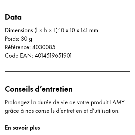
Thailand
ไทย
Data
Vietnam
Dimensions (l × h × L)
:
10 x 10 x 141 mm
Tiếng Việt
Poids
:
30
g
Cambodia
Référence
:
4030085
Code EAN
:
4014519651901
English
Khmer
Malaysia
English
Moyen-Orient
Conseils d’entretien
Cette région répertorie les pays et les langues pro
Océanie
Prolongez la durée de vie de votre produit LAMY
Cette région répertorie les pays et les langues pro
grâce à nos conseils d’entretien et d’utilisation.
En savoir plus