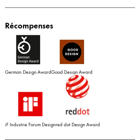
English
China
Récompenses
中文
South Korea
한국어
New Zealand
English
German Design Award
Good Design Award
Philippines
English
Singapore
English
Taiwan
iF Industrie Forum Design
red dot Design Award
中文