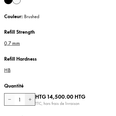
black
brushed
Cadeaux
Couleur:
Brushed
Holiday Special
Gift Ideas
Coffrets cadeaux
Refill Strength
LAMY pico Lx
0,7 mm
Gravure
Refill Hardness
Inspiration
HB
LAMY Community
LAMY x Kunstpalast
Quantité
Lettering Workshop
Écriture créative
Prix normal
HTG 14,500.00
HTG
1
LAMY Stories
TTC, hors frais de livraison
LAMY dialog urushi