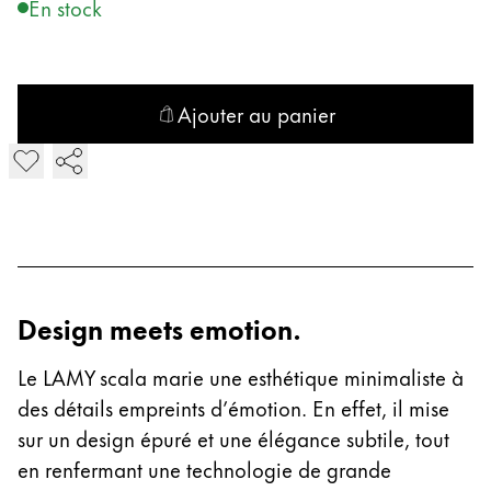
En stock
Entreprise
Corporate Culture
Ajouter au panier
Qualité
Ajouter LAMY scala Porte-mine à mécanisme rotatif
Design
Responsabilité
Esprit pionnier
Carrière
Design meets emotion.
À propos de votre commande
FR
/
HT
Le LAMY scala marie une esthétique minimaliste à
Créer un compte
des détails empreints d’émotion. En effet, il mise
Créer un compte
sur un design épuré et une élégance subtile, tout
en renfermant une technologie de grande
Global