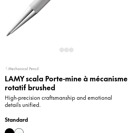
Peinture et Dessiner
Aquarelle
Crayons de couleur
Accessoires
Black Magic Edition
Accessoires et pièces de rechange
Mechanical Pencil
LAMY scala Porte-mine à mécanisme
Recharges
rotatif brushed
Encres / effaceurs d'encre
Pièces de rechange
High-precision craftsmanship and emotional
Taille de plume
details unified.
Étuis
Carnets
Standard