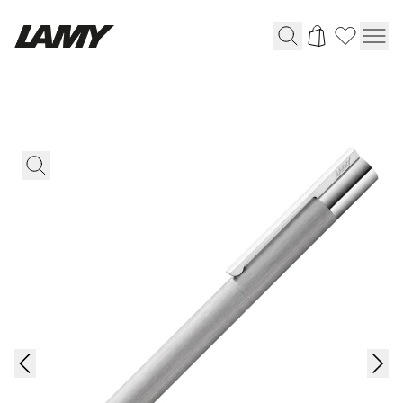
Instruments d'écriture
Stylo-plume
Stylo-bille
Stylo à pression/à vis
Roller
Stylo multi-système
Digital Writing
Pour Android