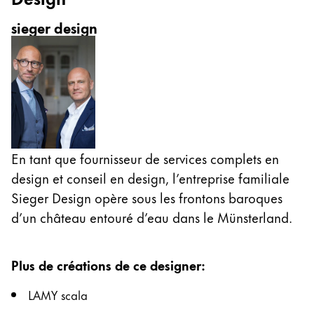
Cette région répertorie les pays et les langues pro
sieger design
Amérique du Sud
Cette région répertorie les pays et les langues pro
Brazil
português
Chile
español
Mexico
En tant que fournisseur de services complets en
español
design et conseil en design, l’entreprise familiale
Sieger Design opère sous les frontons baroques
Afrique
d’un château entouré d’eau dans le Münsterland.
Cette région répertorie les pays et les langues pro
South Africa
English
Plus de créations de ce designer
:
Asie-Pacifique
Cette région répertorie les pays et les langues pro
LAMY scala
Australia