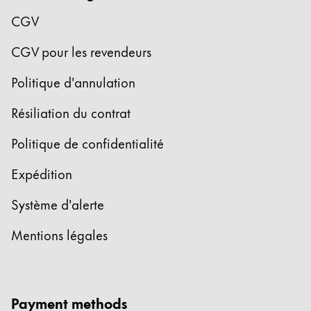
English
CGV
China
CGV pour les revendeurs
中文
Politique d'annulation
South Korea
한국어
Résiliation du contrat
New Zealand
Politique de confidentialité
English
Expédition
Philippines
English
Système d'alerte
Singapore
Mentions légales
English
Taiwan
中文
Payment methods