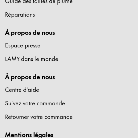
Guide des tailles de plume
Cette région répertorie les pays et les langues pro
Amérique du Sud
Réparations
Cette région répertorie les pays et les langues pro
Brazil
À propos de nous
português
Espace presse
Chile
español
LAMY dans le monde
Mexico
À propos de nous
español
Afrique
Centre d'aide
Cette région répertorie les pays et les langues pro
South Africa
Suivez votre commande
English
Retourner votre commande
Asie-Pacifique
Cette région répertorie les pays et les langues pro
Mentions légales
Australia