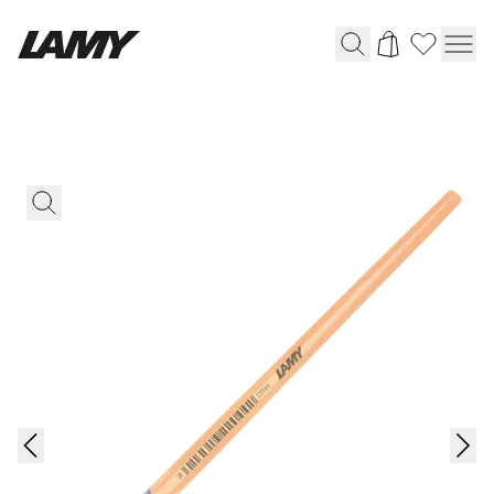
Instruments d'écriture
Stylo-plume
Stylo-bille
Stylo à pression/à vis
Roller
Stylo multi-système
Digital Writing
Pour Android