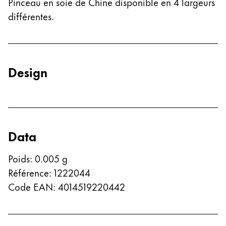
Pinceau en soie de Chine disponible en 4 largeurs
différentes.
Entreprise
Corporate Culture
Qualité
Design
Design
Responsabilité
Esprit pionnier
Carrière
Data
À propos de votre commande
Poids
:
0.005
g
FR
/
HT
Référence
:
1222044
Créer un compte
Code EAN
:
4014519220442
Créer un compte
Global