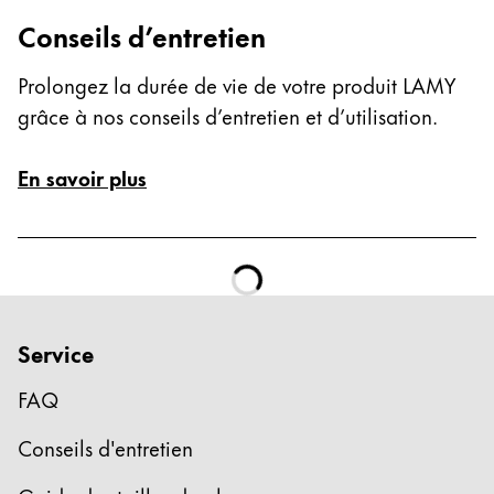
La région « Global » couvre les pays où Lamy n’est
Europe
Conseils d’entretien
Cette région répertorie les pays et les langues pro
Greece
Prolongez la durée de vie de votre produit LAMY
Ελληνικά
grâce à nos conseils d’entretien et d’utilisation.
Poland
En savoir plus
polski
Romania
română
Sweden
svenska
Service
Türkiye
FAQ
Türkçe
Amérique centrale & Caraïbes
Conseils d'entretien
Cette région répertorie les pays et les langues pro
Amérique du Nord