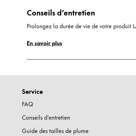
한국어
Conseils d’entretien
New Zealand
English
Prolongez la durée de vie de votre produit LA
Philippines
En savoir plus
English
Singapore
English
Taiwan
中文
Service
Thailand
FAQ
ไทย
Conseils d'entretien
Vietnam
Tiếng Việt
Guide des tailles de plume