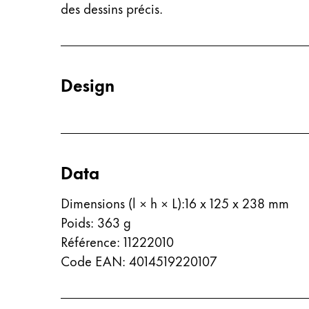
Chile
des dessins précis.
español
Mexico
español
Design
Afrique
Cette région répertorie les pays et les lang
South Africa
English
Data
Asie-Pacifique
Cette région répertorie les pays et les lang
Australia
Dimensions (l × h × L)
:
16 x 125 x 238 mm
Poids
:
363
g
English
Référence
:
11222010
China
Code EAN
:
4014519220107
中文
South Korea