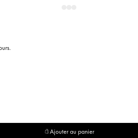
ours.
y n’est pas vendu.
ues proposées par Lamy.
Ajouter au panier