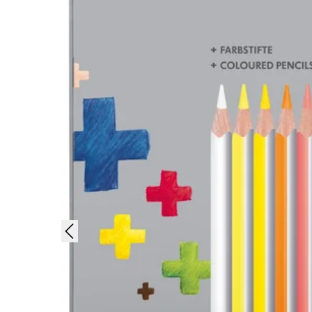
Peinture et Dessiner
Aquarelle
Crayons de couleur
Accessoires
Accessoires et pièces de rechange
Recharges
Encres / effaceurs d'encre
Pièces de rechange
Taille de plume
Étuis
Carnets