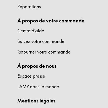
Cambodia
Réparations
English
Khmer
Malaysia
À propos de votre commande
English
Centre d'aide
Moyen-Orient
Cette région répertorie les pays et les lang
Suivez votre commande
Océanie
Cette région répertorie les pays et les lang
Retourner votre commande
À propos de nous
Espace presse
LAMY dans le monde
Mentions légales