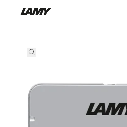
Instruments d'écriture
Stylo-plume
Stylo-bille
Stylo à pression/à vis
Roller
Stylo multi-système
Digital Writing
Pour Apple
Pour Android
Digital Paper