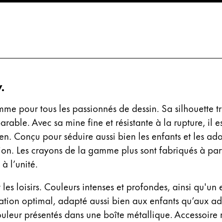
.
e pour tous les passionnés de dessin. Sa silhouette tri
parable. Avec sa mine fine et résistante à la rupture, il 
. Conçu pour séduire aussi bien les enfants et les ado
ues proposées par Lamy.
on. Les crayons de la gamme plus sont fabriqués à partir
ues proposées par Lamy.
à l’unité.
ues proposées par Lamy.
les loisirs. Couleurs intenses et profondes, ainsi qu'un 
ation optimal, adapté aussi bien aux enfants qu’aux a
uleur présentés dans une boîte métallique. Accessoire