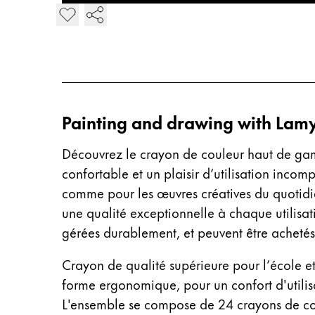
Ajouter Crayon de couleur plus
polski
Romania
română
Sweden
svenska
Painting and drawing with Lamy
Türkiye
Découvrez le crayon de couleur haut de gamm
Türkçe
confortable et un plaisir d’utilisation incom
Amérique centrale & Caraïbes
comme pour les œuvres créatives du quotidien
Cette région répertorie les pays et les lang
Amérique du Nord
une qualité exceptionnelle à chaque utilisati
Cette région répertorie les pays et les lang
gérées durablement, et peuvent être achetés 
Amérique du Sud
Cette région répertorie les pays et les lang
Crayon de qualité supérieure pour l’école et 
Brazil
forme ergonomique, pour un confort d'utilis
português
L'ensemble se compose de 24 crayons de co