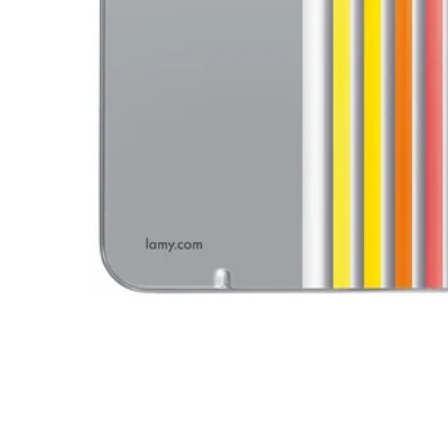
Cadeaux
Holiday Special
LAMY pico Lx
Inspiration
LAMY x Kunstpalast
Lettering Workshop
Écriture créative
Entreprise
Corporate Culture