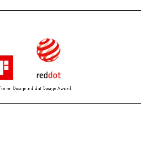
 Forum Design
red dot Design Award
ues proposées par Lamy.
ues proposées par Lamy.