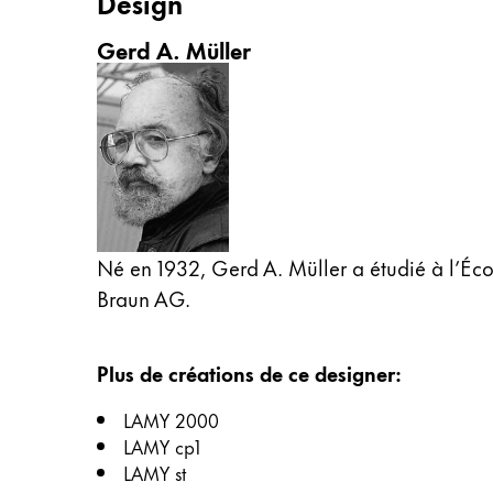
Design
English
Gerd A. Müller
China
中文
South Korea
한국어
New Zealand
English
Né en 1932, Gerd A. Müller a étudié à l’Éc
Philippines
Braun AG.
English
Singapore
Plus de créations de ce designer
:
English
LAMY 2000
Taiwan
LAMY cp1
中文
LAMY st