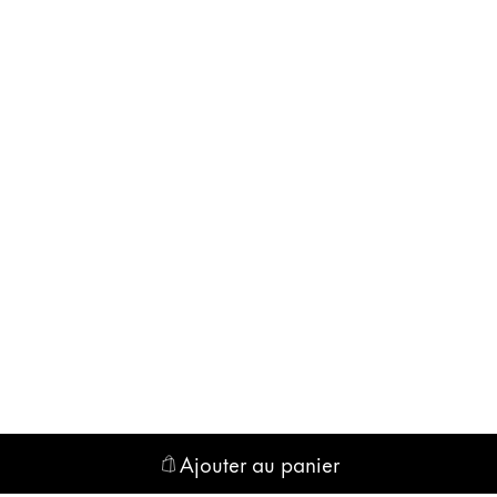
y n’est pas vendu.
ues proposées par Lamy.
Ajouter au panier
ues proposées par Lamy.