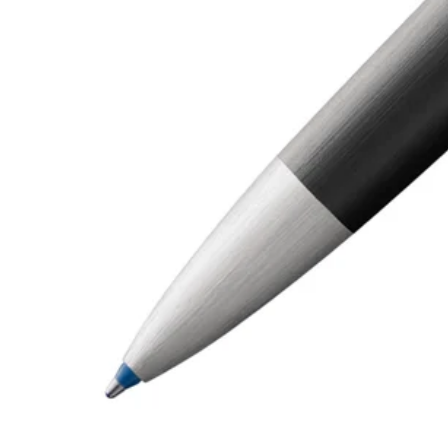
Cadeaux
Holiday Special
Gift Ideas
Coffrets cadeaux
LAMY pico Lx
Gravure
Inspiration
LAMY Community
LAMY x Kunstpalast
Lettering Workshop
Écriture créative
LAMY Stories
LAMY dialog urushi