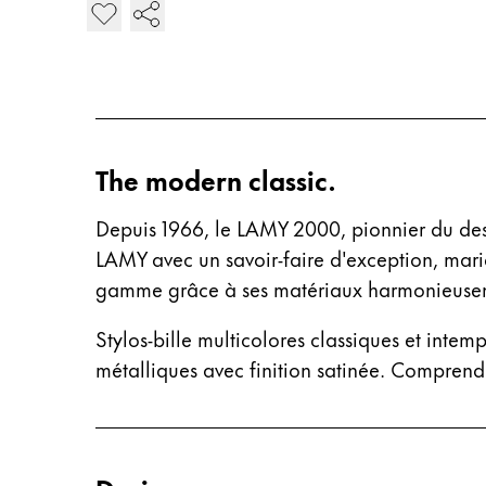
Ajouter LAMY 2000 Stylo multi-système
Cette région répertorie les pays et les lang
Amérique du Sud
Cette région répertorie les pays et les lang
Brazil
português
Chile
The modern classic.
español
Depuis 1966, le LAMY 2000, pionnier du desi
Mexico
LAMY avec un savoir-faire d'exception, mari
español
gamme grâce à ses matériaux harmonieusement
Afrique
Cette région répertorie les pays et les lang
Stylos-bille multicolores classiques et int
South Africa
métalliques avec finition satinée. Comprend 
English
Asie-Pacifique
Cette région répertorie les pays et les lang
Australia