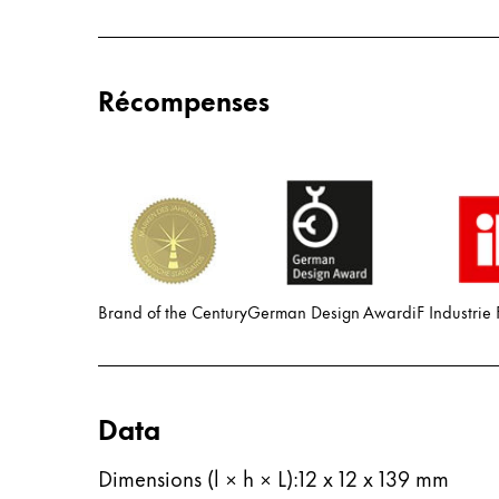
Thailand
ไทย
Récompenses
Vietnam
Tiếng Việt
Cambodia
English
Khmer
Malaysia
English
Brand of the Century
German Design Award
iF Industrie
Moyen-Orient
Cette région répertorie les pays et les lang
Océanie
Cette région répertorie les pays et les lang
Data
Dimensions (l × h × L)
:
12 x 12 x 139 mm