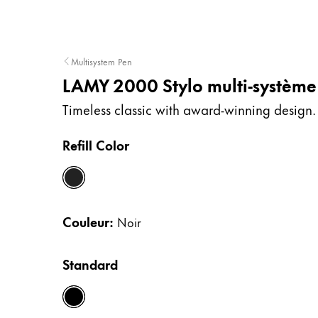
Entreprise
Multisystem Pen
Corporate Culture
LAMY 2000 Stylo multi-système
Qualité
Design
Timeless classic with award-winning design.
Responsabilité
Esprit pionnier
Refill Color
Carrière
noir
À propos de votre commande
Couleur:
Noir
FR
/
DZ
Créer un compte
Standard
Créer un compte
black
Global