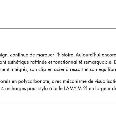
ues proposées par Lamy.
ues proposées par Lamy.
gn, continue de marquer l’histoire. Aujourd'hui encore,
ant esthétique raffinée et fonctionnalité remarquable.
 intégrés, son clip en acier à ressort et son équilibr
ues proposées par Lamy.
emporels en polycarbonate, avec mécanisme de visualisat
4 recharges pour stylo à bille LAMY M 21 en largeur de t
ues proposées par Lamy.