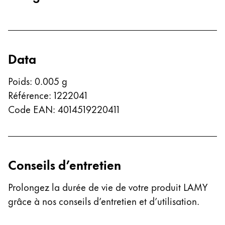
Entreprise
Corporate Culture
Data
Qualité
Design
Poids
:
0.005
g
Responsabilité
Référence
:
1222041
Esprit pionnier
Code EAN
Carrière
:
4014519220411
À propos de votre commande
Conseils d’entretien
FR
/
DZ
Créer un compte
Prolongez la durée de vie de votre produit LAMY
Créer un compte
grâce à nos conseils d’entretien et d’utilisation.
Global