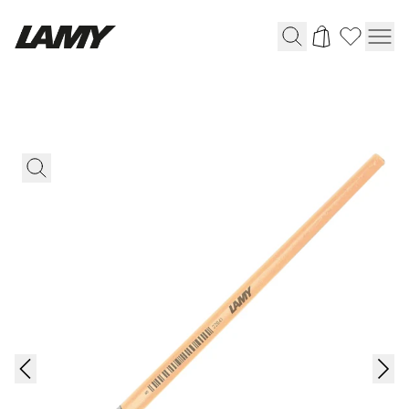
Instruments d'écriture
Stylo-plume
Stylo-bille
Stylo à pression/à vis
Roller
Stylo multi-système
Digital Writing
Pour Android