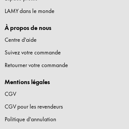
Cette région répertorie les pays et les langues pro
LAMY dans le monde
Amérique du Sud
Cette région répertorie les pays et les langues pro
Brazil
À propos de nous
português
Centre d'aide
Chile
Suivez votre commande
español
Mexico
Retourner votre commande
español
Mentions légales
Afrique
Cette région répertorie les pays et les langues pro
CGV
South Africa
English
CGV pour les revendeurs
Asie-Pacifique
Politique d'annulation
Cette région répertorie les pays et les langues pro
Australia