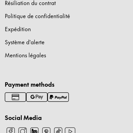
Résiliation du contrat
English
Politique de confidentialité
China
中文
Expédition
South Korea
Système d'alerte
한국어
Mentions légales
New Zealand
English
Philippines
Payment methods
English
Singapore
English
Social Media
Taiwan
中文