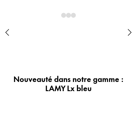
Cadeaux
Holiday Special
Gift Ideas
Coffrets cadeaux
LAMY pico Lx
Gravure
Inspiration
Nouveauté dans notre gamme :
LAMY Lx bleu
LAMY Community
LAMY x Kunstpalast
Lettering Workshop
Écriture créative
LAMY Stories
LAMY dialog urushi