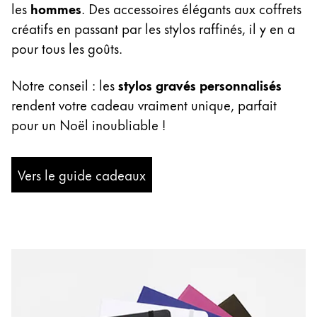
les
hommes
. Des accessoires élégants aux coffrets
Thailand
créatifs en passant par les stylos raffinés, il y en a
ไทย
pour tous les goûts.
Vietnam
Tiếng Việt
Notre conseil : les
stylos gravés personnalisés
rendent votre cadeau vraiment unique, parfait
Cambodia
pour un Noël inoubliable !
English
Khmer
Malaysia
Vers le guide cadeaux
English
Moyen-Orient
Cette région répertorie les pays et les langues pro
Océanie
Cette région répertorie les pays et les langues pro