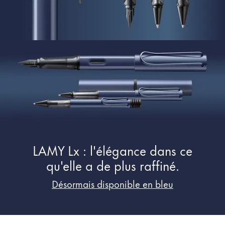
Peinture et Dessiner
Aquarelle
Crayons de couleur
Accessoires
Black Magic Edition
Accessoires et pièces de rechange
Recharges
LAMY Lx : l'élégance dans ce
Encres / effaceurs d'encre
Pièces de rechange
qu'elle a de plus raffiné.
Taille de plume
Désormais disponible en bleu
Étuis
Carnets