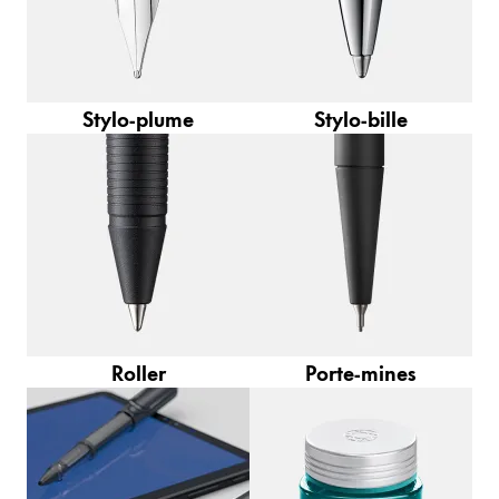
La région « Global » couvre les pays où Lamy n’est
Europe
Cette région répertorie les pays et les langues pro
Greece
Ελληνικά
Stylo-plume
Stylo-bille
Poland
polski
Romania
română
Sweden
svenska
Roller
Porte-mines
Türkiye
Türkçe
Amérique centrale & Caraïbes
Cette région répertorie les pays et les langues pro
Amérique du Nord