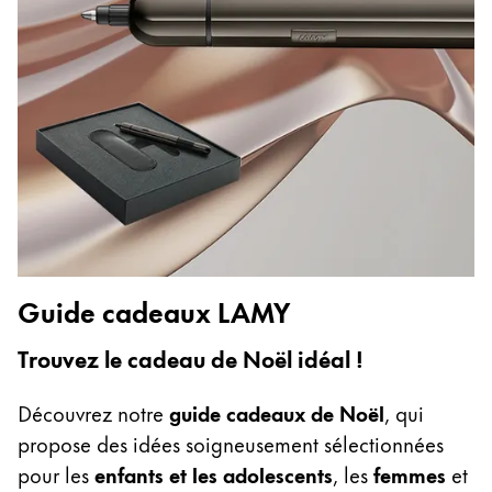
English
China
中文
South Korea
한국어
New Zealand
English
Philippines
Guide cadeaux LAMY
English
Trouvez le cadeau de Noël idéal !
Singapore
English
Découvrez notre
guide cadeaux de Noël
, qui
Taiwan
propose des idées soigneusement sélectionnées
中文
pour les
enfants et les adolescents
, les
femmes
et