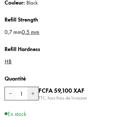
Couleur:
Black
Cadeaux
Refill Strength
Holiday Special
Gift Ideas
0,7 mm
0,5 mm
Coffrets cadeaux
LAMY pico Lx
Gravure
Refill Hardness
HB
Inspiration
Quantité
LAMY Community
Prix normal
FCFA 59,100
XAF
LAMY x Kunstpalast
1
Lettering Workshop
TTC, hors frais de livraison
Écriture créative
LAMY Stories
En stock
LAMY dialog urushi