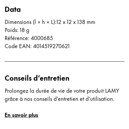
Thailand
Data
ไทย
Dimensions (l × h × L)
:
12 x 12 x 138 mm
Vietnam
Poids
:
18
g
Tiếng Việt
Référence
:
4000685
Cambodia
Code EAN
:
4014519270621
English
Khmer
Malaysia
English
Conseils d’entretien
Moyen-Orient
Cette région répertorie les pays et les langues pro
Prolongez la durée de vie de votre produit LAMY
Océanie
grâce à nos conseils d’entretien et d’utilisation.
Cette région répertorie les pays et les langues pro
En savoir plus