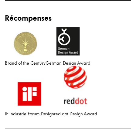
English
Récompenses
China
中文
South Korea
한국어
New Zealand
Brand of the Century
German Design Award
English
Philippines
English
Singapore
English
iF Industrie Forum Design
red dot Design Award
Taiwan
中文