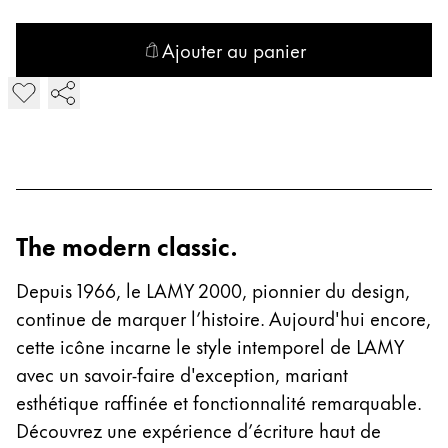
Entreprise
Ajouter au panier
Ajouter LAMY 2000 Porte-mine
Corporate Culture
Qualité
Design
Responsabilité
Esprit pionnier
Carrière
The modern classic.
Depuis 1966, le LAMY 2000, pionnier du design,
À propos de votre commande
continue de marquer l’histoire. Aujourd'hui encore,
FR
/
CM
cette icône incarne le style intemporel de LAMY
Créer un compte
avec un savoir-faire d'exception, mariant
Créer un compte
esthétique raffinée et fonctionnalité remarquable.
Découvrez une expérience d’écriture haut de
Global