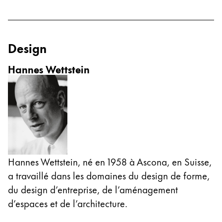
Chile
español
Mexico
Design
español
Hannes Wettstein
Afrique
Cette région répertorie les pays et les langues pro
South Africa
English
Asie-Pacifique
Cette région répertorie les pays et les langues pro
Australia
English
Hannes Wettstein, né en 1958 à Ascona, en Suisse,
a travaillé dans les domaines du design de forme,
China
du design d’entreprise, de l’aménagement
中文
d’espaces et de l’architecture.
South Korea