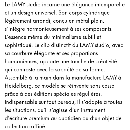
Le LAMY studio incarne une élégance intemporelle
polski
et un design universel. Son corps cylindrique
Romania
légèrement arrondi, conçu en métal plein,
română
s’intègre harmonieusement à ses composants.
L'essence même du minimalisme subtil et
Sweden
sophistiqué. Le clip distinctif du LAMY studio, avec
svenska
sa courbure élégante et ses proportions
Türkiye
harmonieuses, apporte une touche de créativité
Türkçe
qui contraste avec la sobriété de sa forme.
Amérique centrale & Caraïbes
Assemblé à la main dans la manufacture LAMY à
Cette région répertorie les pays et les langues pro
Heidelberg, ce modèle se réinvente sans cesse
Amérique du Nord
grâce à des éditions spéciales régulières.
Cette région répertorie les pays et les langues pro
Amérique du Sud
Indispensable sur tout bureau, il s’adapte à toutes
Cette région répertorie les pays et les langues pro
les situations, qu’il s’agisse d’un instrument
Brazil
d’écriture premium au quotidien ou d’un objet de
português
collection raffiné.