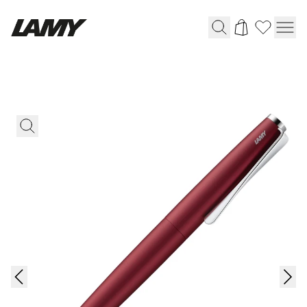
Instruments d'écriture
Stylo-plume
Stylo-bille
Stylo à pression/à vis
Roller
Stylo multi-système
Digital Writing
Pour Apple
Pour Android
Digital Paper