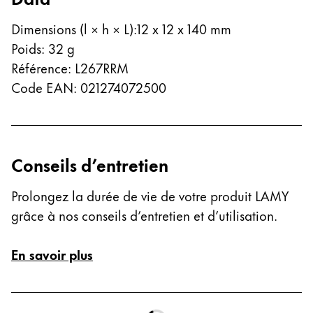
Cambodia
English
Khmer
Dimensions (l × h × L)
:
12 x 12 x 140 mm
Poids
:
32
g
Malaysia
Référence
:
L267RRM
English
Code EAN
:
021274072500
Moyen-Orient
Cette région répertorie les pays et les langues pro
Océanie
Cette région répertorie les pays et les langues pro
Conseils d’entretien
Prolongez la durée de vie de votre produit LAMY
grâce à nos conseils d’entretien et d’utilisation.
En savoir plus