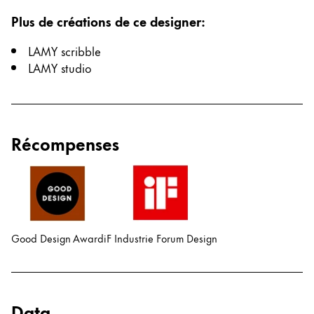
한국어
Plus de créations de ce designer
:
New Zealand
LAMY scribble
English
LAMY studio
Philippines
English
Singapore
Récompenses
English
Taiwan
中文
Thailand
Good Design Award
iF Industrie Forum Design
ไทย
Vietnam
Tiếng Việt
Data