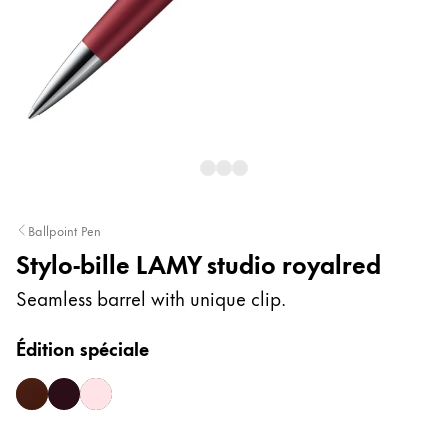
Peinture et Dessiner
Aquarelle
Crayons de couleur
Accessoires
Ballpoint Pen
Accessoires et pièces de rechange
Stylo-bille LAMY studio royalred
Recharges
Seamless barrel with unique clip.
Encres / effaceurs d'encre
Pièces de rechange
Édition spéciale
Taille de plume
Étuis
dark brown
orion matt
rose
Carnets