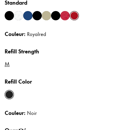
Standard
Cadeaux
black
brushed
imperialblue
lx-all-black
palladium
pianoblack
pianored
royalred
Holiday Special
Couleur:
Royalred
LAMY pico Lx
Refill Strength
Inspiration
M
LAMY x Kunstpalast
Lettering Workshop
Refill Color
Écriture créative
noir
Entreprise
Couleur:
Noir
Corporate Culture
Quantité