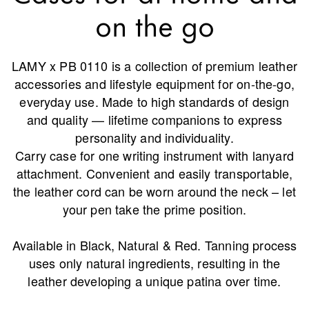
La región global representa todos los países a lo
on the go
Europa
Esta región contiene una lista de países con los id
Greece
LAMY x PB 0110 is a collection of premium leather
Ελληνικά
accessories and lifestyle equipment for on-the-go,
Poland
everyday use. Made to high standards of design
polski
and quality — lifetime companions to express
personality and individuality.
Romania
Carry case for one writing instrument with lanyard
română
attachment. Convenient and easily transportable,
Sweden
the leather cord can be worn around the neck – let
svenska
your pen take the prime position.
Türkiye
Available in Black, Natural & Red. Tanning process
Türkçe
uses only natural ingredients, resulting in the
Centroamérica y el Caribe
leather developing a unique patina over time.
Esta región contiene una lista de países con los id
Norteamérica