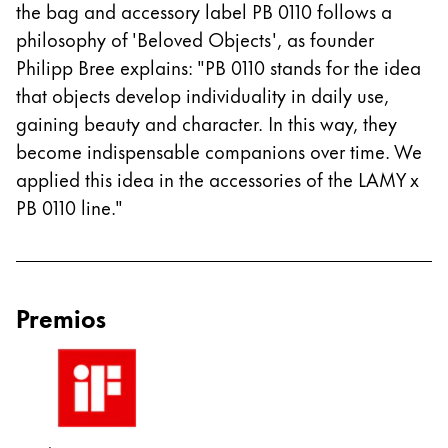
the bag and accessory label PB 0110 follows a
English
philosophy of 'Beloved Objects', as founder
China
Philipp Bree explains: "PB 0110 stands for the idea
中文
that objects develop individuality in daily use,
gaining beauty and character. In this way, they
South Korea
become indispensable companions over time. We
한국어
applied this idea in the accessories of the LAMY x
New Zealand
PB 0110 line."
English
Philippines
English
Premios
Singapore
English
Taiwan
中文