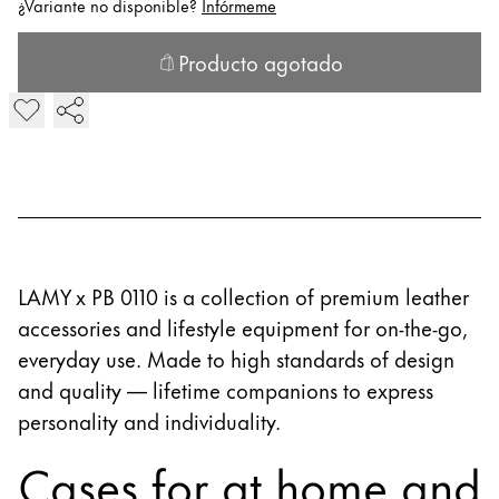
¿Variante no disponible?
Infórmeme
Acerca de LAMY
Producto agotado
LP 1.3 Case on leather band agotado
El botón de «Añadir al carrito» está desactivado. La varia
Cultura corporativa
Calidad
Diseño
Responsabilidad
Espíritu pionero
Career
LAMY x PB 0110 is a collection of premium leather
accessories and lifestyle equipment for on-the-go,
Acerca de tu pedido
everyday use. Made to high standards of design
ES
/
CW
and quality — lifetime companions to express
Registrarse
personality and individuality.
Registrarse
Cases for at home and
Global