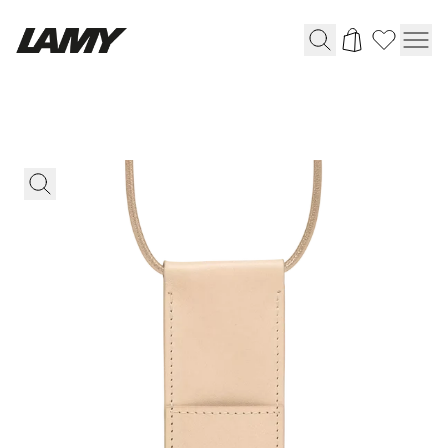
Instrumentos de escritura
Plumas
Bolígrafos
Portaminas
Roller
Bolígrafos multifunción
Digital Writing
Para Android