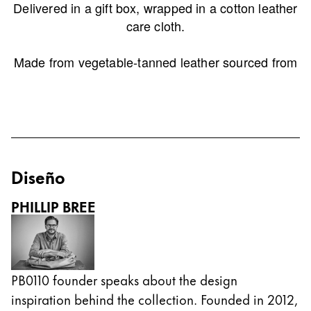
Delivered in a gift box, wrapped in a cotton leather
Esta región contiene una lista de países con los id
Sudamérica
care cloth.
Esta región contiene una lista de países con los id
Brazil
Made from vegetable-tanned leather sourced from
português
a family-run tannery in Belgium, producing high-
quality leather since 1873. Awarded Gold Standard
Chile
certificate by the Leather Working Group.
español
Mexico
Diseño
español
África
PHILLIP BREE
Esta región contiene una lista de países con los id
South Africa
English
Asia-Pacífico
PB0110 founder speaks about the design
Esta región contiene una lista de países con los id
inspiration behind the collection. Founded in 2012,
Australia