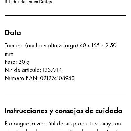
iF Industrie Forum Design
Thailand
ไทย
Vietnam
Data
Tiếng Việt
Cambodia
Tamaño (ancho × alto × largo)
:
40 x 165 x 2.50
mm
English
Khmer
Peso
:
20
g
Malaysia
N.º de artículo
:
1237714
English
Número EAN
:
021274108940
Oriente Medio
Esta región contiene una lista de países con los id
Oceanía
Esta región contiene una lista de países con los id
Instrucciones y consejos de cuidado
Prolongue la vida útil de sus productos Lamy con