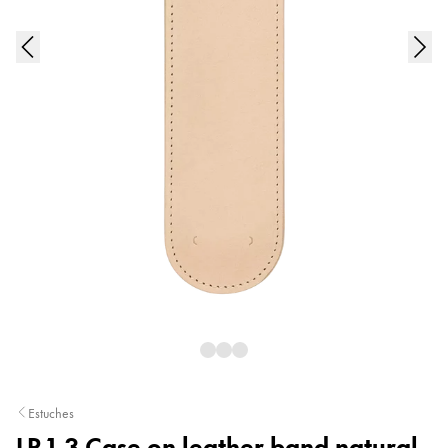
Pintura y dibujo
Acuarelas
Lápices de colores
Complementos
Black Magic Edition
Complementos y recambios
Recambios
Tintas
Spare Parts
Plumines
Estuches
Cuadernos
Estuches
LP 1.3 Case on leather band natural