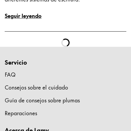
Thailand
ไทย
Seguir leyendo
Vietnam
Tiếng Việt
Cambodia
English
Khmer
Servicio
Malaysia
English
FAQ
Oriente Medio
Consejos sobre el cuidado
Esta región contiene una lista de países con los id
Oceanía
Guía de consejos sobre plumas
Esta región contiene una lista de países con los id
Reparaciones
Acerca de Lamy