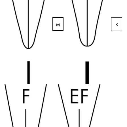
Regalos
Holiday Special
M
B
Ideas para regalos
Sets de regalo
LAMY pico Lx
Grabado
Inspiración
LAMY Community
Escritura creativa con Betty Soldi
Escritura creativa con Betty Soldi
Escritura creativa con Betty Soldi
LAMY Stories
LAMY dialog urushi