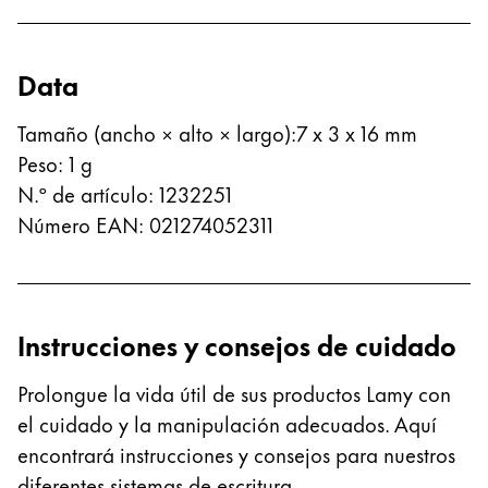
English
China
Data
中文
Tamaño (ancho × alto × largo)
:
7 x 3 x 16 mm
South Korea
Peso
:
1
g
한국어
N.º de artículo
:
1232251
New Zealand
Número EAN
:
021274052311
English
Philippines
English
Instrucciones y consejos de cuidado
Singapore
English
Prolongue la vida útil de sus productos Lamy con
el cuidado y la manipulación adecuados. Aquí
Taiwan
encontrará instrucciones y consejos para nuestros
中文
diferentes sistemas de escritura.