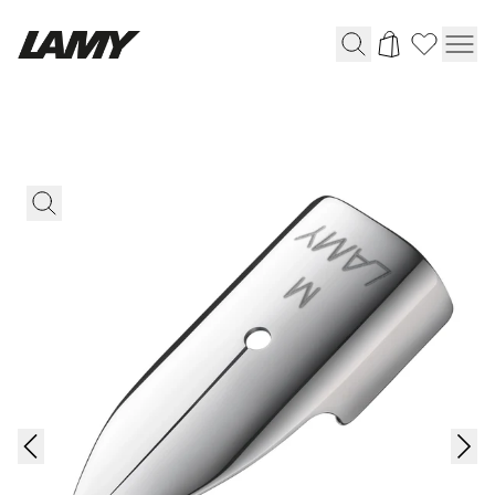
Instrumentos de escritura
Plumas
Bolígrafos
Portaminas
Roller
Bolígrafos multifunción
Digital Writing
Para Android